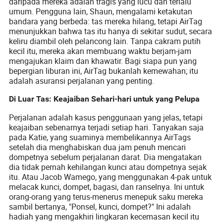
daripada mereka adalah tragis yang lucu dan terlalu
umum. Pengguna lain, Shaun, mengalami ketakutan
bandara yang berbeda: tas mereka hilang, tetapi AirTag
menunjukkan bahwa tas itu hanya di sekitar sudut, secara
keliru diambil oleh pelancong lain. Tanpa cakram putih
kecil itu, mereka akan membuang waktu berjam-jam
mengajukan klaim dan khawatir. Bagi siapa pun yang
bepergian liburan ini, AirTag bukanlah kemewahan; itu
adalah asuransi perjalanan yang penting.
Di Luar Tas: Keajaiban Sehari-hari untuk yang Pelupa
Perjalanan adalah kasus penggunaan yang jelas, tetapi
keajaiban sebenarnya terjadi setiap hari. Tanyakan saja
pada Katie, yang suaminya membelikannya AirTags
setelah dia menghabiskan dua jam penuh mencari
dompetnya sebelum perjalanan darat. Dia mengatakan
dia tidak pernah kehilangan kunci atau dompetnya sejak
itu. Atau Jacob Wamego, yang menggunakan 4-pak untuk
melacak kunci, dompet, bagasi, dan ranselnya. Ini untuk
orang-orang yang terus-menerus menepuk saku mereka
sambil bertanya, "Ponsel, kunci, dompet?" Ini adalah
hadiah yang mengakhiri lingkaran kecemasan kecil itu