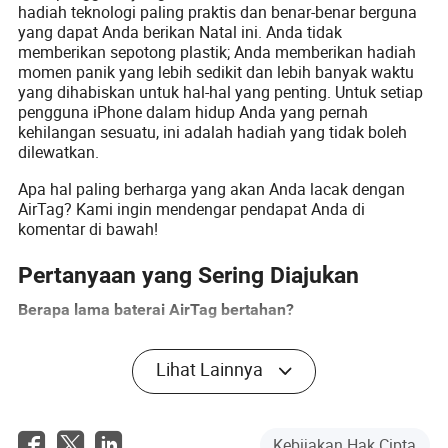
hadiah teknologi paling praktis dan benar-benar berguna
yang dapat Anda berikan Natal ini. Anda tidak
memberikan sepotong plastik; Anda memberikan hadiah
momen panik yang lebih sedikit dan lebih banyak waktu
yang dihabiskan untuk hal-hal yang penting. Untuk setiap
pengguna iPhone dalam hidup Anda yang pernah
kehilangan sesuatu, ini adalah hadiah yang tidak boleh
dilewatkan.
Apa hal paling berharga yang akan Anda lacak dengan
AirTag? Kami ingin mendengar pendapat Anda di
komentar di bawah!
Pertanyaan yang Sering Diajukan
Berapa lama baterai AirTag bertahan?
Baterainya adalah baterai koin CR2032 standar yang
dapat diganti pengguna yang bertahan sekitar satu tahun
Lihat Lainnya
dengan penggunaan normal. iPhone Anda akan memberi
tahu Anda ketika saatnya untuk menggantinya.
Apakah AirTag bekerja dengan ponsel Android?
Kebijakan Hak Cipta