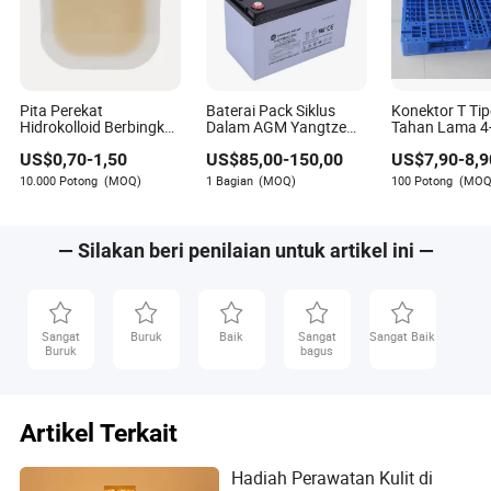
Pita Perekat
Baterai Pack Siklus
Konektor T Tip
Hidrokolloid Berbingkai
Dalam AGM Yangtze
Tahan Lama 4
4" X 4" Paket Patches
4*12V 48V 100ah
Paket Massal 
US$
0,70
-
1,50
US$
85,00
-
150,00
US$
7,90
-
8,9
Hidrokolloid 10
untuk 5kw Sistem Solar
Nanjing
Off Grid
10.000 Potong
(MOQ)
1 Bagian
(MOQ)
100 Potong
(MOQ
— Silakan beri penilaian untuk artikel ini —
Sangat
Buruk
Baik
Sangat
Sangat Baik
Buruk
bagus
Artikel Terkait
Hadiah Perawatan Kulit di