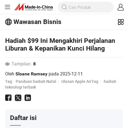
Wawasan Bisnis
Jelajahi artikel populer lainnya di
Wawasan Bisnis!
Hadiah $99 Ini Mengakhiri Perjalanan
Lihat Lainnya
Liburan & Kepanikan Kunci Hilang
Tampilan:
8
Oleh
pada
2025-12-11
Sloane Ramsey
Tag:
Panduan hadiah Natal
Ulasan Apple AirTag
hadiah
teknologi terbaik
Daftar isi