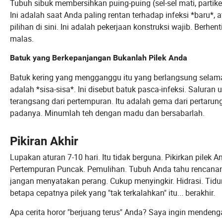
Tubuh sibuk membersihkan puing-puing (sel-sel mati, partike
Ini adalah saat Anda paling rentan terhadap infeksi *baru*
pilihan di sini. Ini adalah pekerjaan konstruksi wajib. Berhen
malas.
Batuk yang Berkepanjangan Bukanlah Pilek Anda
Batuk kering yang mengganggu itu yang berlangsung selama d
adalah *sisa-sisa*. Ini disebut batuk pasca-infeksi. Salura
terangsang dari pertempuran. Itu adalah gema dari pertarun
padanya. Minumlah teh dengan madu dan bersabarlah.
Pikiran Akhir
Lupakan aturan 7-10 hari. Itu tidak berguna. Pikirkan pilek
Pertempuran Puncak. Pemulihan. Tubuh Anda tahu rencanany
jangan menyatakan perang. Cukup menyingkir. Hidrasi. Tidu
betapa cepatnya pilek yang "tak terkalahkan" itu... berakhir.
Apa cerita horor "berjuang terus" Anda? Saya ingin mendeng