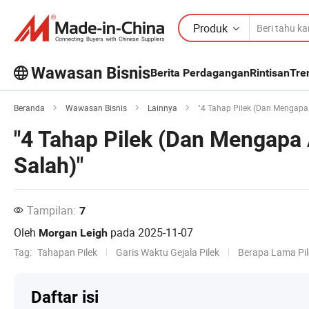
Produk
Wawasan Bisnis
Berita Perdagangan
Rintisan
Tre
Jelajahi artikel populer lainnya di
Beranda
Wawasan Bisnis
Lainnya
"4 Tahap Pilek (Dan Mengapa
Wawasan Bisnis!
"4 Tahap Pilek (Dan Mengap
Lihat Lainnya
Salah)"
Tampilan:
7
Oleh
pada
2025-11-07
Morgan Leigh
Tag:
Tahapan Pilek
Garis Waktu Gejala Pilek
Berapa Lama Pil
Daftar isi