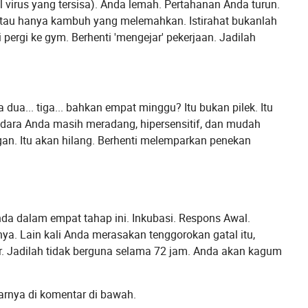
l virus yang tersisa). Anda lemah. Pertahanan Anda turun.
, atau hanya kambuh yang melemahkan. Istirahat bukanlah
ti pergi ke gym. Berhenti 'mengejar' pekerjaan. Jadilah
ua... tiga... bahkan empat minggu? Itu bukan pilek. Itu
n udara Anda masih meradang, hipersensitif, dan mudah
gan. Itu akan hilang. Berhenti melemparkan penekan
 Anda dalam empat tahap ini. Inkubasi. Respons Awal.
a. Lain kali Anda merasakan tenggorokan gatal itu,
r. Jadilah tidak berguna selama 72 jam. Anda akan kagum
arnya di komentar di bawah.