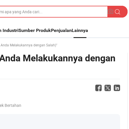
n Industri
Sumber Produk
Penjualan
Lainnya
 Anda Melakukannya dengan Salah)"
a Anda Melakukannya dengan
ek Bertahan