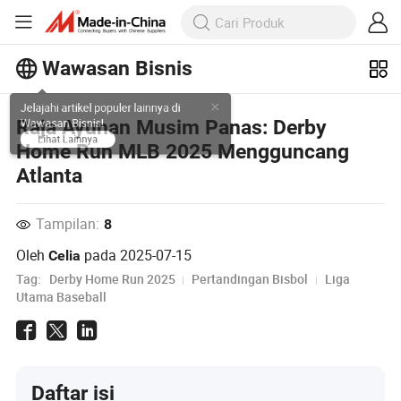
Wawasan Bisnis
Jelajahi artikel populer lainnya di
Raja Ayunan Musim Panas: Derby
Wawasan Bisnis!
Home Run MLB 2025 Mengguncang
Lihat Lainnya
Atlanta
Tampilan:
8
Oleh
pada
2025-07-15
Celia
Tag:
Derby Home Run 2025
Pertandingan Bisbol
Liga
Utama Baseball
Daftar isi