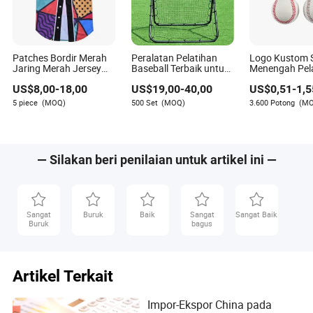
Patches Bordir Merah
Peralatan Pelatihan
Logo Kustom 
Jaring Merah Jersey
Baseball Terbaik untuk
Menengah Pel
Sepak Bola/ Kaos
Peningkatan
Bisbol 9 Inci 
US$
8,00
-
18,00
US$
19,00
-
40,00
US$
0,51
-
1,5
Olahraga Sepak Bola/
Keterampilan yang
Wol
Kaos Gaya Baseball
Cepat
5 piece
(MOQ)
500 Set
(MOQ)
3.600 Potong
(M
Pakaian Atletik
Baseball
— Silakan beri penilaian untuk artikel ini —
Melihat ke Depan: Masa Depan Derby
Lebih Cerah dari Sebelumnya
Sangat
Buruk
Baik
Sangat
Sangat Baik
Seiring MLB terus berinovasi, Home Run Derby siap untuk
Buruk
bagus
tetap menjadi pusat dari olahraga ini. Dengan diskusi
tentang integrasi pemain internasional, menjelajahi lokasi
baru, dan memanfaatkan realitas tertambah untuk
Artikel Terkait
penggemar di rumah, potensinya tidak terbatas.
Impor-Ekspor China pada
Satu hal yang pasti: selama penggemar menyukai melihat