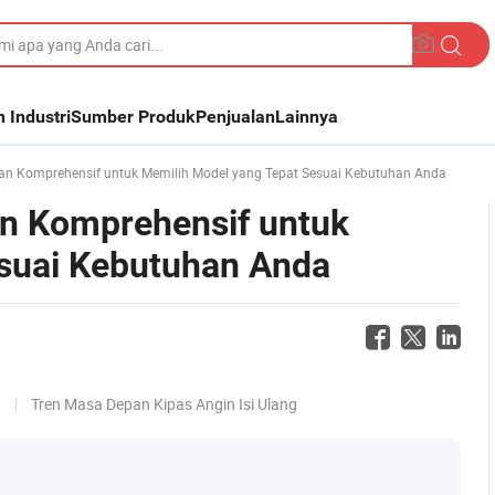
n Industri
Sumber Produk
Penjualan
Lainnya
uan Komprehensif untuk Memilih Model yang Tepat Sesuai Kebutuhan Anda
an Komprehensif untuk
suai Kebutuhan Anda
g
Tren Masa Depan Kipas Angin Isi Ulang