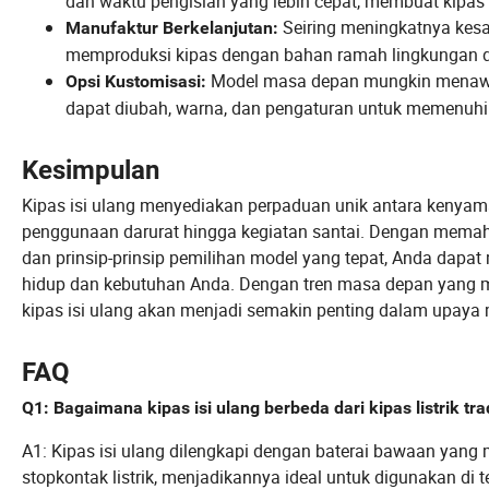
dan waktu pengisian yang lebih cepat, membuat kipas
Seiring meningkatnya kesa
Manufaktur Berkelanjutan:
memproduksi kipas dengan bahan ramah lingkungan da
Model masa depan mungkin menawark
Opsi Kustomisasi:
dapat diubah, warna, dan pengaturan untuk memenuhi 
Kesimpulan
Kipas isi ulang menyediakan perpaduan unik antara kenyam
penggunaan darurat hingga kegiatan santai. Dengan memah
dan prinsip-prinsip pemilihan model yang tepat, Anda dap
hidup dan kebutuhan Anda. Dengan tren masa depan yang me
kipas isi ulang akan menjadi semakin penting dalam upaya 
FAQ
Q1: Bagaimana kipas isi ulang berbeda dari kipas listrik tra
A1: Kipas isi ulang dilengkapi dengan baterai bawaan yan
stopkontak listrik, menjadikannya ideal untuk digunakan di t