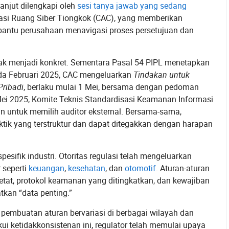
lanjut dilengkapi oleh
sesi tanya jawab yang sedang
rasi Ruang Siber Tiongkok (CAC), yang memberikan
mbantu perusahaan menavigasi proses persetujuan dan
rak menjadi konkret. Sementara Pasal 54 PIPL menetapkan
Pada Februari 2025, CAC mengeluarkan
Tindakan untuk
Pribadi
, berlaku mulai 1 Mei, bersama dengan pedoman
ei 2025, Komite Teknis Standardisasi Keamanan Informasi
an untuk memilih auditor eksternal. Bersama-sama,
tik yang terstruktur dan dapat ditegakkan dengan harapan
esifik industri. Otoritas regulasi telah mengeluarkan
 seperti
keuangan
,
kesehatan
, dan
otomotif
. Aturan-aturan
ketat, protokol keamanan yang ditingkatkan, dan kewajiban
tkan “data penting.”
 pembuatan aturan bervariasi di berbagai wilayah dan
ui ketidakkonsistenan ini, regulator telah memulai upaya