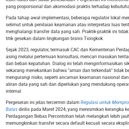
yang proporsional dan akomodasi praktis terhadap kebutuhan
Pada tahap awal implementasi, beberapa regulator lokal meng
selimut untuk penilaian keamanan atau interpretasi luas te
menghalangi transfer data yang sah. Praktik-praktik ini tid
titik gesekan dalam lingkungan bisnis Tiongkok.
Sejak 2023, regulator, termasuk CAC dan Kementerian Perda
asing melalui pertemuan konsultasi, mencari masukan tentang 
dan beban kepatuhan. Dialog ini telah menginformasikan sik
sekarang menekankan bahwa "aman dan terkendali" tidak bera
mengurangi risiko, seperti ancaman keamanan nasional da
aliran data yang sah dan diperlukan yang mendukung operas
internal.
Pergeseran ini jelas tercermin dalam
Regulasi untuk Memprom
Batas
dirilis pada Maret 2024, yang meresmikan kerangka k
Perdagangan Bebas Percontohan telah melangkah lebih jauh
memungkinkan transfer secara default kecuali secara eksplisi