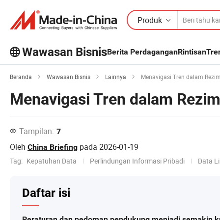
Produk
Wawasan Bisnis
Berita Perdagangan
Rintisan
Tre
Jelajahi artikel populer lainnya di
Beranda
Wawasan Bisnis
Lainnya
Menavigasi Tren dalam Rezim
Wawasan Bisnis!
Menavigasi Tren dalam Rezim
Lihat Lainnya
Tampilan:
7
Oleh
pada
2026-01-19
China Briefing
Tag:
Kepatuhan Data
Perlindungan Informasi Pribadi
Data L
Daftar isi
Peraturan dan pedoman pendukung menjadi semakin k