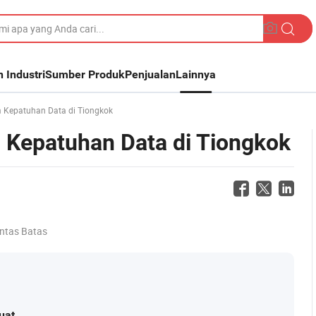
n Industri
Sumber Produk
Penjualan
Lainnya
 Kepatuhan Data di Tiongkok
 Kepatuhan Data di Tiongkok
intas Batas
uat