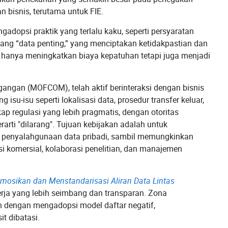
 bisnis, terutama untuk FIE.
adopsi praktik yang terlalu kaku, seperti persyaratan
ntang “data penting,” yang menciptakan ketidakpastian dan
ak hanya meningkatkan biaya kepatuhan tetapi juga menjadi
gangan (MOFCOM), telah aktif berinteraksi dengan bisnis
isu-isu seperti lokalisasi data, prosedur transfer keluar,
ap regulasi yang lebih pragmatis, dengan otoritas
rti "dilarang". Tujuan kebijakan adalah untuk
n penyalahgunaan data pribadi, sambil memungkinkan
i komersial, kolaborasi penelitian, dan manajemen
osikan dan Menstandarisasi Aliran Data Lintas
erja yang lebih seimbang dan transparan. Zona
 dengan mengadopsi model daftar negatif,
t dibatasi.