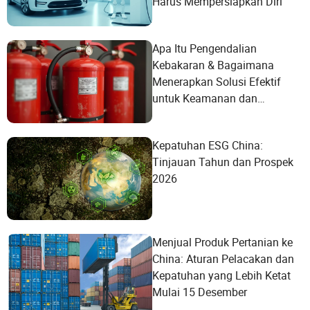
Harus Mempersiapkan Diri
Apa Itu Pengendalian
Kebakaran & Bagaimana
Menerapkan Solusi Efektif
untuk Keamanan dan
Pencegahan
Kepatuhan ESG China:
Tinjauan Tahun dan Prospek
2026
Menjual Produk Pertanian ke
China: Aturan Pelacakan dan
Kepatuhan yang Lebih Ketat
Mulai 15 Desember