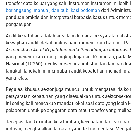
transfer data keluar yang sah. Instrumen-instrumen ini lebih 
berlangsung, manual, dan publikasi pedoman
dari Administ
panduan praktis dan interpretasi berbasis kasus untuk me
pengarsipan.
Audit kepatuhan adalah area lain di mana persyaratan abst
kewajiban audit, detail praktis baru muncul baru-baru ini. 
Administrasi Audit Kepatuhan pada Perlindungan Informasi 
yang menentukan ruang lingkup tinjauan. Kemudian, pada M
Nasional (TC260) merilis prosedur audit standar dan pandu
langkah-langkah ini mengubah audit kepatuhan menjadi prak
yang jelas.
Regulasi khusus sektor juga muncul untuk mengatasi risiko sp
persyaratan kepatuhan yang disesuaikan untuk sektor-sektor
ini sering kali mencakup mandat lokalisasi data yang lebih 
pelaporan untuk pelanggaran data atau transfer yang meliba
Terlepas dari kekuatan keseluruhan, kecepatan dan cakupan
industri, menghasilkan lanskap yang terfragmentasi. Mengak