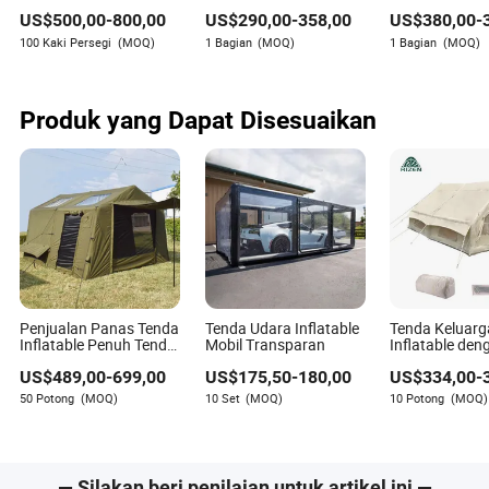
Konferensi dengan
10X10 untuk Acara
Inflatable Pop
US$
500,00
-
800,00
US$
290,00
-
358,00
US$
380,00
-
Versatilitas
Luar Ruangan
Canopy
Zain Bryant
100 Kaki Persegi
(MOQ)
1 Bagian
(MOQ)
1 Bagian
(MOQ)
Pengarang
Produk yang Dapat Disesuaikan
Zain Bryant adalah seorang penulis produktif yang
sangat terlibat dalam dunia olahraga, kebugaran, dan
hiburan rekreasi. Dengan mata yang tajam untuk tren
pasar terbaru dan pemahaman mendalam tentang
permintaan konsumen dalam industri dinamis ini,
keahlian Zain bersinar melalui analisisnya yang
mendalam dan artikel-artikelnya yang menarik.
Penjualan Panas Tenda
Tenda Udara Inflatable
Tenda Keluarg
Inflatable Penuh Tenda
Mobil Transparan
Inflatable den
Udara Tahan Air
Pompa Udara
US$
489,00
-
699,00
US$
175,50
-
180,00
US$
334,00
-
50 Potong
(MOQ)
10 Set
(MOQ)
10 Potong
(MOQ)
— Silakan beri penilaian untuk artikel ini —