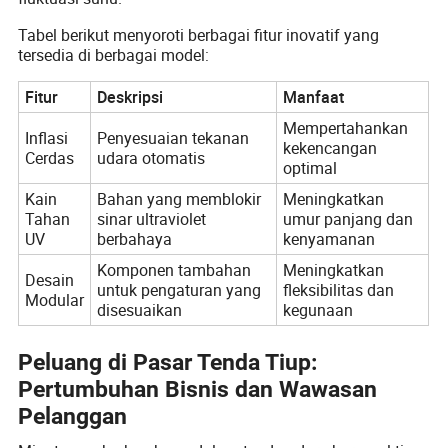
Tabel berikut menyoroti berbagai fitur inovatif yang
tersedia di berbagai model:
Fitur
Deskripsi
Manfaat
Mempertahankan
Inflasi
Penyesuaian tekanan
kekencangan
Cerdas
udara otomatis
optimal
Kain
Bahan yang memblokir
Meningkatkan
Tahan
sinar ultraviolet
umur panjang dan
UV
berbahaya
kenyamanan
Komponen tambahan
Meningkatkan
Desain
untuk pengaturan yang
fleksibilitas dan
Modular
disesuaikan
kegunaan
Peluang di Pasar Tenda Tiup:
Pertumbuhan Bisnis dan Wawasan
Pelanggan