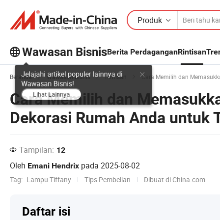
Produk
Wawasan Bisnis
Berita Perdagangan
Rintisan
Tre
Jelajahi artikel populer lainnya di
Beranda
Wawasan Bisnis
Rintisan
Cara Memilih dan Memasukkan
Wawasan Bisnis!
Cara Memilih dan Memasukka
Lihat Lainnya
Dekorasi Rumah Anda untuk T
Tampilan:
12
Oleh
pada
2025-08-02
Emani Hendrix
Tag:
Lampu Tiffany
Tips Pembelian
Dibuat di China.com
Daftar isi