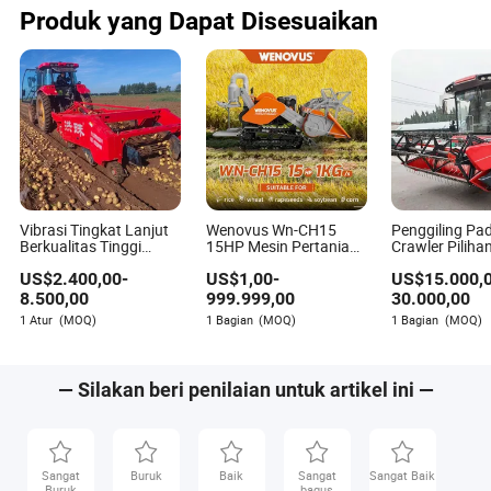
//Rumput /Pemotong
Kendali Jarak
Produk yang Dapat Disesuaikan
Rumput Daya
Pemotong Ru
Vibrasi Tingkat Lanjut
Wenovus Wn-CH15
Penggiling Pa
Berkualitas Tinggi
15HP Mesin Pertanian
Crawler Piliha
untuk Modernisasi
Mesin Panen Diesel
Padi, Gandum,
US$
2.400,00
-
US$
1,00
-
US$
15.000,
Pertanian 4u-180d
Kacang Kedelai Silase
Kedelai, Biji Ra
Mesin Pertanian
Pakan Zaitun Kentang
Kapas, Kentang
8.500,00
999.999,00
30.000,00
Pemanen Kentang
Bijian Mini Padi
Oat, Kacang T
1 Atur
(MOQ)
1 Bagian
(MOQ)
1 Bagian
(MOQ)
Gandum Mesin
Bunga Mataha
Pemotong Gabah
— Silakan beri penilaian untuk artikel ini —
Sangat
Buruk
Baik
Sangat
Sangat Baik
Buruk
bagus