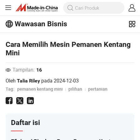
Wawasan Bisnis
Jelajahi artikel populer lainnya di
Wawasan Bisnis!
Cara Memilih Mesin Pemanen Kentang
Lihat Lainnya
Mini
Tampilan:
16
Oleh
pada
2024-12-03
Talia Riley
Tag:
pemanen kentang mini
pilihan
pertanian
Daftar isi