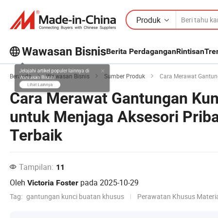
Produk
Wawasan Bisnis
Berita Perdagangan
Rintisan
Tre
Jelajahi artikel populer lainnya di
Beranda
Wawasan Bisnis
Sumber Produk
Cara Merawat Gantungan Ku
Wawasan Bisnis!
Cara Merawat Gantungan Kun
Lihat Lainnya
untuk Menjaga Aksesori Priba
Terbaik
Tampilan:
11
Oleh
pada
2025-10-29
Victoria Foster
Tag:
gantungan kunci buatan khusus
Perawatan Khusus Materi