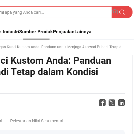
n Industri
Sumber Produk
Penjualan
Lainnya
nci Kustom Anda: Panduan untuk Menjaga Aksesori Pribadi Tetap dalam Kondisi Terbaik
ci Kustom Anda: Panduan
di Tetap dalam Kondisi
al
Pelestarian Nilai Sentimental