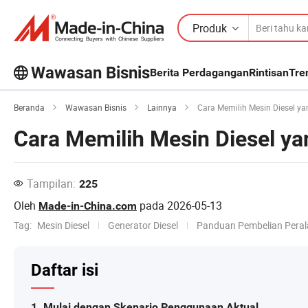
Produk
Wawasan Bisnis
Berita Perdagangan
Rintisan
Tre
Jelajahi artikel populer lainnya di
Wawasan Bisnis!
Lihat Lainnya
Beranda
Wawasan Bisnis
Lainnya
Cara Memilih Mesin Diesel ya
Cara Memilih Mesin Diesel ya
Tampilan:
225
Oleh
pada
2026-05-13
Made-in-China.com
Tag:
Mesin Diesel
Generator Diesel
Panduan Pembelian Peral
Daftar isi
1. Mulai dengan Skenario Penggunaan Aktual