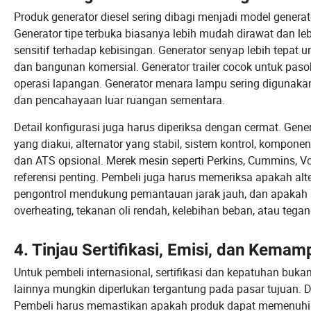
Produk generator diesel sering dibagi menjadi model generator
Generator tipe terbuka biasanya lebih mudah dirawat dan leb
sensitif terhadap kebisingan. Generator senyap lebih tepat u
dan bangunan komersial. Generator trailer cocok untuk pasok
operasi lapangan. Generator menara lampu sering digunakan
dan pencahayaan luar ruangan sementara.
Detail konfigurasi juga harus diperiksa dengan cermat. Ge
yang diakui, alternator yang stabil, sistem kontrol, kompone
dan ATS opsional. Merek mesin seperti Perkins, Cummins, Vo
referensi penting. Pembeli juga harus memeriksa apakah al
pengontrol mendukung pemantauan jarak jauh, dan apakah 
overheating, tekanan oli rendah, kelebihan beban, atau teg
4. Tinjau Sertifikasi, Emisi, dan Kem
Untuk pembeli internasional, sertifikasi dan kepatuhan buk
lainnya mungkin diperlukan tergantung pada pasar tujuan. D
Pembeli harus memastikan apakah produk dapat memenuhi p