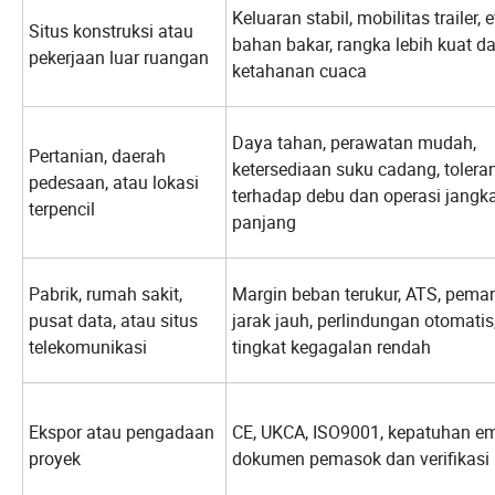
Keluaran stabil, mobilitas trailer, e
Situs konstruksi atau
bahan bakar, rangka lebih kuat d
pekerjaan luar ruangan
ketahanan cuaca
Daya tahan, perawatan mudah,
Pertanian, daerah
ketersediaan suku cadang, tolera
pedesaan, atau lokasi
terhadap debu dan operasi jangk
terpencil
panjang
Pabrik, rumah sakit,
Margin beban terukur, ATS, pema
pusat data, atau situs
jarak jauh, perlindungan otomatis
telekomunikasi
tingkat kegagalan rendah
Ekspor atau pengadaan
CE, UKCA, ISO9001, kepatuhan em
proyek
dokumen pemasok dan verifikasi 