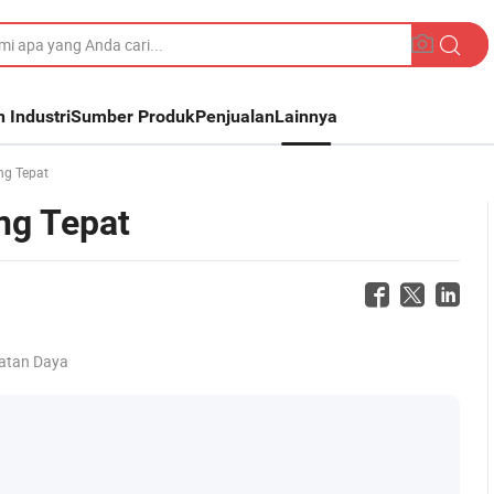
n Industri
Sumber Produk
Penjualan
Lainnya
ng Tepat
ng Tepat
atan Daya