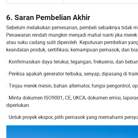
6. Saran Pembelian Akhir
Sebelum melakukan pemesanan, pembeli sebaiknya tidak m
Penawaran rendah mungkin menjadi mahal nanti jika merek mesi
atau suku cadang sulit diperoleh. Keputusan pembelian ya
keandalan produk, sertifikasi, kemampuan pemasok, dan bi
· Konfirmasikan daya terukur, tegangan, frekuensi, dan be
· Periksa apakah generator terbuka, senyap, dipasang di trai
· Tinjau merek mesin, bahan alternator, fungsi pengontrol, o
· Minta dokumen ISO9001, CE, UKCA, dokumen emisi, laporan 
diperlukan.
· Untuk proyek ekspor, pilih pemasok yang memahami persyara