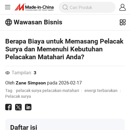
Wawasan Bisnis
Jelajahi artikel populer lainnya di
Wawasan Bisnis!
Berapa Biaya untuk Memasang Pelacak
Lihat Lainnya
Surya dan Memenuhi Kebutuhan
Pelacakan Matahari Anda?
Tampilan:
3
Oleh
pada
2026-02-17
Zane Simpson
Tag:
pelacak surya pelacakan matahari
energi terbarukan
Pelacak surya
Daftar isi