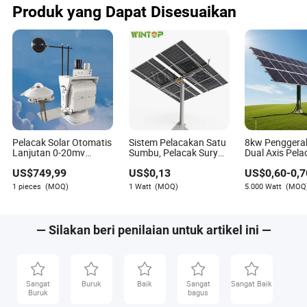
Produk yang Dapat Disesuaikan
Pelacak Solar Otomatis
Sistem Pelacakan Satu
8kw Penggera
Lanjutan 0-20mv
Sumbu, Pelacak Surya,
Dual Axis Pela
RS485 Radiasi
Pelacakan Satu Sumbu
Matahari Indus
US$
749,99
US$
0,13
US$
0,60
-
0,7
Langsung untuk
Otomatis
Pembangkit Listrik
1 pieces
(MOQ)
1 Watt
(MOQ)
5.000 Watt
(MOQ
Tenaga Surya
— Silakan beri penilaian untuk artikel ini —
Sangat
Buruk
Baik
Sangat
Sangat Baik
Buruk
bagus