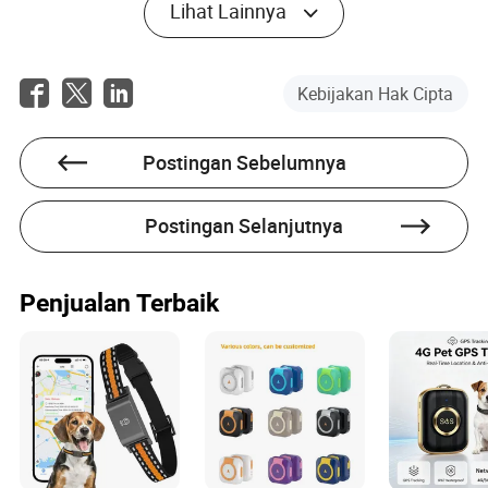
Lihat Lainnya
lebih baik.
Dapatkah perbaikan dalam teknologi surya
mempengaruhi biaya pelacak saat ini?
Kebijakan Hak Cipta
Ya, seiring perkembangan teknologi, efisiensi dalam
produksi dan pelacak dengan kinerja lebih tinggi dapat
berpotensi mengurangi biaya keseluruhan.
Postingan Sebelumnya
Postingan Selanjutnya
Penjualan Terbaik
Zane Simpson
Pengarang
Zane Simpson adalah seorang penulis
berpengalaman yang mengkhususkan diri dalam
sektor metalurgi, pertambangan, dan energi. Dengan
keahlian yang tajam dalam mengevaluasi rekam jejak
pemasok untuk pengiriman tepat waktu dan