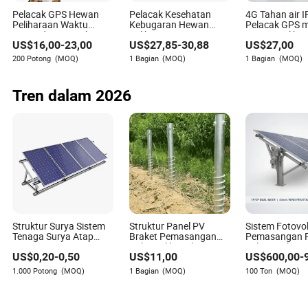
konsistensi kualitas produk, Zane memberikan
Pelacak GPS Hewan
Pelacak Kesehatan
4G Tahan air 
analisis dan rekomendasi yang mendalam.
Peliharaan Waktu
Kebugaran Hewan
Pelacak GPS m
Nyata dengan Tahan
Peliharaan OEM
Hewan Peliha
US$
16,00
-
23,00
US$
27,85
-
30,88
US$
27,00
Air IP65 Monitor
Kustom dengan GPS
dengan kalung
Kesehatan Produk
dan Aplikasi dengan
Keamanan Ana
200 Potong
(MOQ)
1 Bagian
(MOQ)
1 Bagian
(MOQ)
Hewan Peliharaan
Pemantauan
Y41
Kesehatan
Tren dalam 2026
Struktur Surya Sistem
Struktur Panel PV
Sistem Fotovol
Tenaga Surya Atap
Braket Pemasangan
Pemasangan P
Sistem Pemasangan
Paku Heliks Sekrup
Solar Dual Axi
US$
0,20
-
0,50
US$
11,00
US$
600,00
-
PV Kit Panel Surya
Tanah Solar
Profesional d
Braket Pemasangan
Pemasangan Dasar
Presisi Tinggi
1.000 Potong
(MOQ)
1 Bagian
(MOQ)
100 Ton
(MOQ)
Atap Datar untuk
Rumah