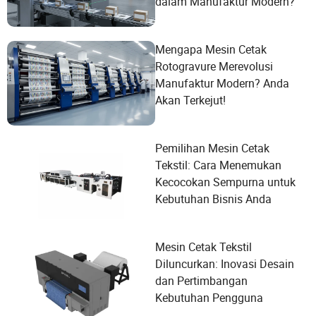
dalam Manufaktur Modern?
Mengapa Mesin Cetak
Rotogravure Merevolusi
Manufaktur Modern? Anda
Akan Terkejut!
Pemilihan Mesin Cetak
Tekstil: Cara Menemukan
Kecocokan Sempurna untuk
Kebutuhan Bisnis Anda
Mesin Cetak Tekstil
Diluncurkan: Inovasi Desain
dan Pertimbangan
Kebutuhan Pengguna