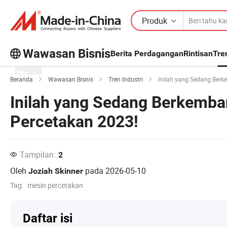
Produk
Wawasan Bisnis
Berita Perdagangan
Rintisan
Tre
Jelajahi artikel populer lainnya di
Beranda
Wawasan Bisnis
Tren Industri
Inilah yang Sedang Berk
Wawasan Bisnis!
Inilah yang Sedang Berkemba
Lihat Lainnya
Percetakan 2023!
Tampilan:
2
Oleh
pada
2026-05-10
Joziah Skinner
Tag:
mesin percetakan
Daftar isi