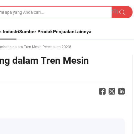
n Industri
Sumber Produk
Penjualan
Lainnya
embang dalam Tren Mesin Percetakan 2023!
ng dalam Tren Mesin