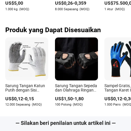
US$
5,00
US$
0,26
-
0,359
US$
75.500,
Produk OEM untuk
Udang Abalon 
Industri 10 Sarung
Ikan Mas Maka
1.000 kg
(MOQ)
8.000 Sepasang
(MOQ)
1 Atur
(MOQ)
Tangan Kerja Karet
Sardin Herring
Berlapis Lateks Merah
Tuna Salmon I
Pol Katun Bleach Katun
Croaker Kepiti
Rajut Crayfish
Anchovy
Produk yang Dapat Disesuaikan
Sarung Tangan Katun
Sarung Tangan Sepeda
Sampel Gratis
Putih dengan Sisi
dan Olahraga Ringan
Tangan Karet I
Tunggal/Ganda Dotted
untuk Latihan
Sarung Tanga
US$
0,12
-
0,15
US$
1,50
-
1,80
US$
0,12
-
0,3
PVC Hitam untuk
Bersepeda Sarung
Berlapis Late
Pekerjaan
Tangan Angkat Beban
Telapak Kerut
12.000 Sepasang
(MOQ)
100 Potong
(MOQ)
1.000 Pairs
(MOQ
— Silakan beri penilaian untuk artikel ini —