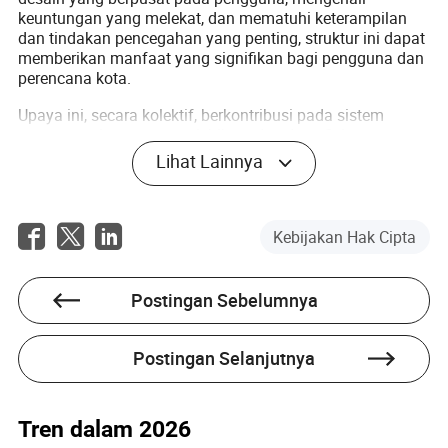
keuntungan yang melekat, dan mematuhi keterampilan
dan tindakan pencegahan yang penting, struktur ini dapat
memberikan manfaat yang signifikan bagi pengguna dan
perencana kota.
Upaya ini, secara kolektif, berkontribusi pada sistem
transportasi umum yang lebih cerdas dan efisien yang
lebih baik melayani kebutuhan populasi perkotaan.
Lihat Lainnya
Pertanyaan yang Sering Diajukan
Kebijakan Hak Cipta
P: Apa pertimbangan utama saat merancang halte bus?
J: Pertimbangan termasuk kondisi cuaca, daya tahan
bahan, aksesibilitas pengguna, dan kepatuhan terhadap
Postingan Sebelumnya
peraturan setempat.
P: Bagaimana pencahayaan dapat meningkatkan
Postingan Selanjutnya
fungsionalitas halte bus?
J: Pencahayaan yang efektif meningkatkan keselamatan,
Tren dalam 2026
visibilitas di malam hari, dan keamanan keseluruhan