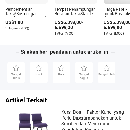
memberikan wawasan berharga tentang praktik
Pemberhentian
Tempat Penampungan
Harga Pabrik 
berkelanjutan dan inovasi ramah lingkungan dalam
Taksi/Bus dengan
Bus dan Taksi Stainless
untuk Bus Tak
sektor furnitur.
Kotak Lampu (HS-007)
Steel Kustom Luar
dengan Papa
US$
1,00
US$
6.399,00
-
US$
5.399,0
Ruangan
Informasi Cer
6.599,00
5.599,00
1 Bagian
(MOQ)
1 Atur
(MOQ)
1 Atur
(MOQ)
— Silakan beri penilaian untuk artikel ini —
Sangat
Buruk
Baik
Sangat
Sangat Baik
Buruk
bagus
Artikel Terkait
Kursi Doa – Faktor Kunci yang
Perlu Dipertimbangkan untuk
Sumber dan Memenuhi
Kebutuhan Pengguna