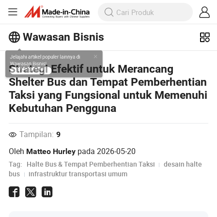
Wawasan Bisnis
Jelajahi artikel populer lainnya di
Strategi Efektif untuk Merancang
Wawasan Bisnis!
Shelter Bus dan Tempat Pemberhentian
Lihat Lainnya
Taksi yang Fungsional untuk Memenuhi
Kebutuhan Pengguna
Tampilan:
9
Oleh
pada
2026-05-20
Matteo Hurley
Tag:
Halte Bus & Tempat Pemberhentian Taksi
desain halte
bus
infrastruktur transportasi umum