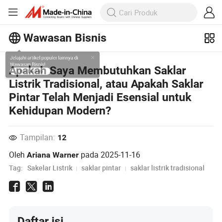
Wawasan Bisnis
Jelajahi artikel populer lainnya di
Apakah Saya Membutuhkan Saklar
Wawasan Bisnis!
Listrik Tradisional, atau Apakah Saklar
Lihat Lainnya
Pintar Telah Menjadi Esensial untuk
Kehidupan Modern?
Tampilan:
12
Oleh
pada
2025-11-16
Ariana Warner
Tag:
Sakelar Listrik
saklar pintar
saklar listrik tradisional
Daftar isi