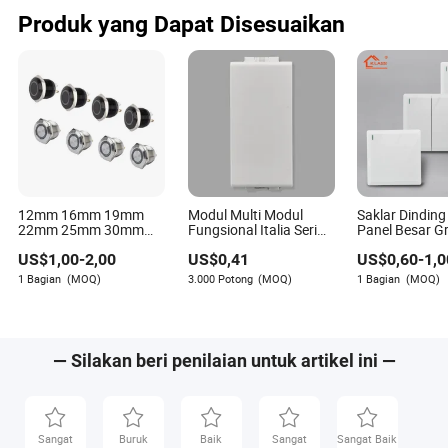
Produk yang Dapat Disesuaikan
12mm 16mm 19mm
Modul Multi Modul
Saklar Dinding
22mm 25mm 30mm
Fungsional Italia Seri
Panel Besar Gr
Saklar Tombol Tekan
16A 250V Beralih
220V Saklar Li
US$
1,00
-
2,00
US$
0,41
US$
0,60
-
1,0
Metal Waterproof LED
Rumah untuk
yang Diterangi DC
Mengontrol D
1 Bagian
(MOQ)
3.000 Potong
(MOQ)
1 Bagian
(MOQ)
Sementara 12V
Lampu denga
Indikator
— Silakan beri penilaian untuk artikel ini —
Sangat
Buruk
Baik
Sangat
Sangat Baik