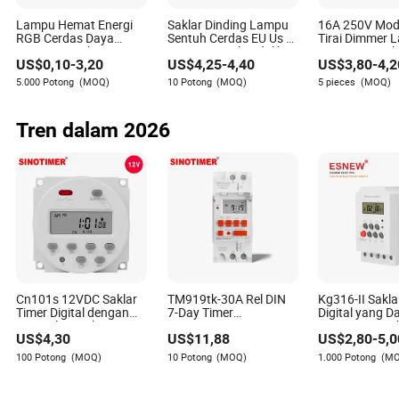
bohlam, termasuk LED, CFL, dan pijar. Namun, untuk
Lampu Hemat Energi
Saklar Dinding Lampu
16A 250V Modu
fungsi peredupan, penting untuk memastikan bohlam
RGB Cerdas Daya
Sentuh Cerdas EU Us 1
Tirai Dimmer 
juga kompatibel dengan peredup.
Tinggi Pencahayaan
2 3 4 yang Dikendalikan
Pintar Mini Et
US$
0,10
-
3,20
US$
4,25
-
4,40
US$
3,80
-
4,2
Darurat Interior
Jarak Jauh oleh
Zigbee WiFi d
Bluetooth 85-265V Dob
Aplikasi WiFi Tuya,
Modul Tuya Ko
5.000 Potong
(MOQ)
10 Potong
(MOQ)
5 pieces
(MOQ)
WiFi Dalam Ruangan
Bekerja dengan Alexa
Jarak Jauh
Tuya Kontrol Jarak
dan Google Home
Jauh IC Dapat
Tren dalam 2026
Dimmable E27 B22
Bohlam LED
Ariana Warner
Pengarang
Ariana Warner adalah seorang penulis berpengalaman
yang berspesialisasi dalam industri listrik dan
elektronik. Dengan keahlian yang luas dalam
mengevaluasi apakah produk memenuhi standar
Cn101s 12VDC Saklar
TM919tk-30A Rel DIN
Kg316-II Sakla
industri dan persyaratan peraturan seperti sertifikasi
Timer Digital dengan
7-Day Timer
Digital yang D
RoHS dan CE, Ariana memberikan analisis yang
16A Relay Waktu yang
Astronomis Daya
Diprogram, Sa
mendalam tentang kepatuhan dan kualitas.
US$
4,30
US$
11,88
US$
2,80
-
5,0
Dapat Diprogram dan 1
Langsung 85-265VAC,
Timer yang Di
Timer Interval Detik
30A, Garis Lintang
Rel DIN
100 Potong
(MOQ)
10 Potong
(MOQ)
1.000 Potong
(M
Garis Bujur Terbit
Tenggelam Kontrol