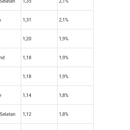
Selatan
1,35
2,1%
a
1,31
2,1%
1,20
1,9%
and
1,18
1,9%
1,18
1,9%
e
1,14
1,8%
 Selatan
1,12
1,8%