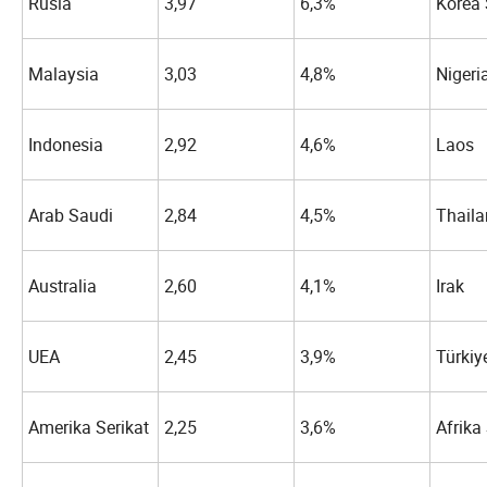
Rusia
3,97
6,3%
Korea 
Malaysia
3,03
4,8%
Nigeri
Indonesia
2,92
4,6%
Laos
Arab Saudi
2,84
4,5%
Thail
Australia
2,60
4,1%
Irak
UEA
2,45
3,9%
Türkiy
Amerika Serikat
2,25
3,6%
Afrika