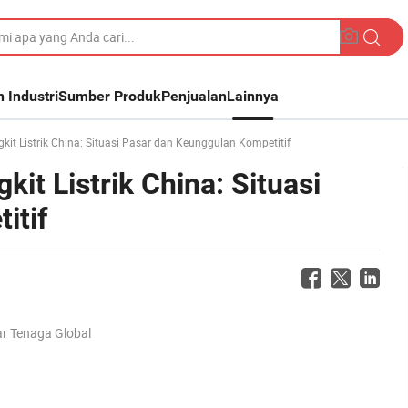
n Industri
Sumber Produk
Penjualan
Lainnya
it Listrik China: Situasi Pasar dan Keunggulan Kompetitif
t Listrik China: Situasi
itif
r Tenaga Global