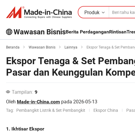
Produk
Wawasan Bisnis
Berita Perdagangan
Rintisan
Tre
Jelajahi artikel populer lainnya di
Beranda
Wawasan Bisnis
Lainnya
Ekspor Tenaga & Set Pembangk
Wawasan Bisnis!
Ekspor Tenaga & Set Pembangki
Lihat Lainnya
Pasar dan Keunggulan Kompet
Tampilan:
9
Oleh
pada
2026-05-13
Made-in-China.com
Tag:
Pembangkit Listrik & Set Pembangkit
Ekspor China
Pasa
1. Ikhtisar Ekspor