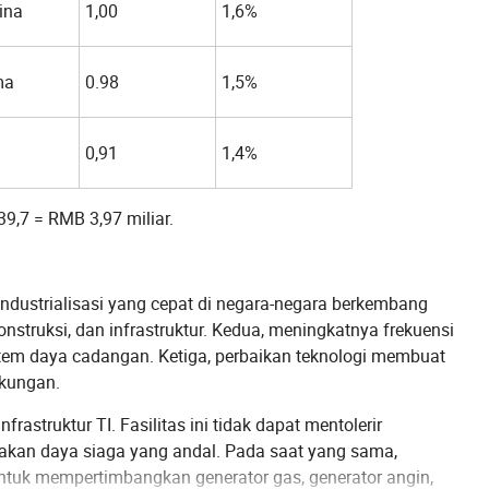
ina
1,00
1,6%
ma
0.98
1,5%
0,91
1,4%
39,7 = RMB 3,97 miliar.
industrialisasi yang cepat di negara-negara berkembang
struksi, dan infrastruktur. Kedua, meningkatnya frekuensi
tem daya cadangan. Ketiga, perbaikan teknologi membuat
gkungan.
astruktur TI. Fasilitas ini tidak dapat mentolerir
kan daya siaga yang andal. Pada saat yang sama,
ntuk mempertimbangkan generator gas, generator angin,