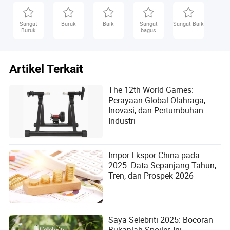
strategis dari branding nasional ke gerakan global. Dan
ketika negara-negara berlomba menuju Revolusi Industri
Sangat
Buruk
Baik
Sangat
Sangat Baik
Keempat, semangat WRC 2025 mengingatkan kita bahwa
Buruk
bagus
masa depan tidak hanya dibangun oleh mesin—tetapi
oleh orang-orang yang bekerja dengan mesin.
Artikel Terkait
The 12th World Games:
Perayaan Global Olahraga,
Inovasi, dan Pertumbuhan
Industri
Impor-Ekspor China pada
2025: Data Sepanjang Tahun,
Tren, dan Prospek 2026
Saya Selebriti 2025: Bocoran