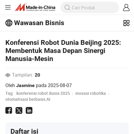
Wawasan Bisnis
Jelajahi artikel populer lainnya di
Wawasan Bisnis!
Konferensi Robot Dunia Beijing 2025:
Lihat Lainnya
Membentuk Masa Depan Sinergi
Manusia-Mesin
Tampilan:
20
Oleh
pada
2025-08-07
Jasmine
Tag:
konferensi robot dunia 2025
inovasi robotika
otomatisasi berbasis AI
Daftar isi