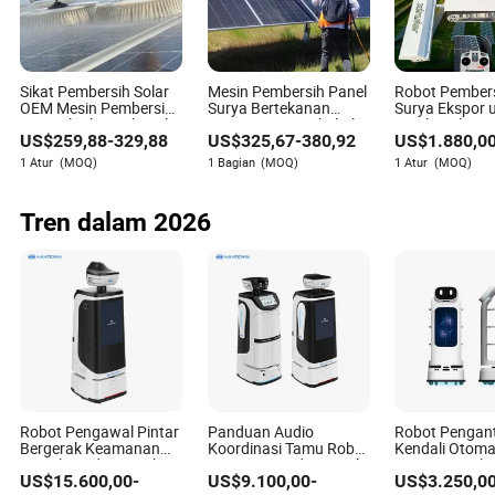
sertifikasi untuk profesional paruh baya. Fokus WRC
melampaui mesin—ini juga tentang membangun
infrastruktur manusia untuk mendukung kemajuan
robotika.
Sikat Pembersih Solar
Mesin Pembersih Panel
Robot Pembers
OEM Mesin Pembersih
Surya Bertekanan
Surya Ekspor 
Fotovoltaik Pembersih
Tinggi Tanpa Kabel Alat
Pembersihan 
US$
259,88
-
329,88
US$
325,67
-
380,92
US$
1.880,0
Panel Surya Berputar
Pembersih Surya
Stasiun Surya
Dua Disc
dengan Tiang
Otomatis
1 Atur
(MOQ)
1 Bagian
(MOQ)
1 Atur
(MOQ)
Teleskopik
Tren dalam 2026
6. Jalan ke Depan: Menuju Ekosistem
Robot Pengawal Pintar
Panduan Audio
Robot Pengan
Robotik yang Terharmonisasi
Bergerak Keamanan
Koordinasi Tamu Robot
Kendali Otoma
Patroli Cerdas untuk
Layanan Cerdas untuk
Restoran Dal
Ketika tirai ditutup pada World Robot Conference 2025,
US$
15.600,00
-
US$
9.100,00
-
US$
3.250,0
Gedung Perkantoran
Bandara dan Hotel
Ruangan untuk