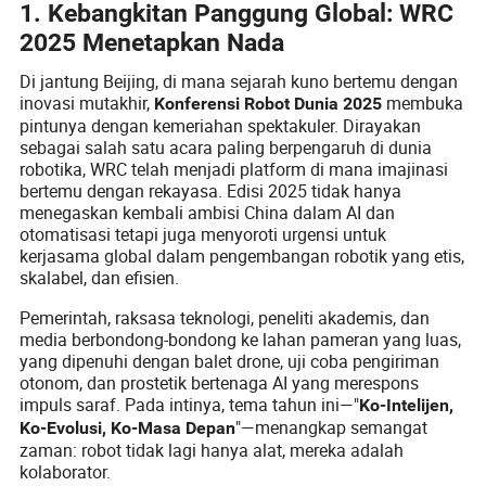
1. Kebangkitan Panggung Global: WRC
2025 Menetapkan Nada
Di jantung Beijing, di mana sejarah kuno bertemu dengan
inovasi mutakhir,
membuka
Konferensi Robot Dunia 2025
pintunya dengan kemeriahan spektakuler. Dirayakan
sebagai salah satu acara paling berpengaruh di dunia
robotika, WRC telah menjadi platform di mana imajinasi
bertemu dengan rekayasa. Edisi 2025 tidak hanya
menegaskan kembali ambisi China dalam AI dan
otomatisasi tetapi juga menyoroti urgensi untuk
kerjasama global dalam pengembangan robotik yang etis,
skalabel, dan efisien.
Pemerintah, raksasa teknologi, peneliti akademis, dan
media berbondong-bondong ke lahan pameran yang luas,
yang dipenuhi dengan balet drone, uji coba pengiriman
otonom, dan prostetik bertenaga AI yang merespons
impuls saraf. Pada intinya, tema tahun ini—"
Ko-Intelijen,
"—menangkap semangat
Ko-Evolusi, Ko-Masa Depan
zaman: robot tidak lagi hanya alat, mereka adalah
kolaborator.