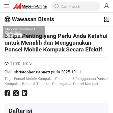
Wawasan Bisnis
Jelajahi artikel populer lainnya di
5 Tips Penting yang Perlu Anda Ketahui
Wawasan Bisnis!
untuk Memilih dan Menggunakan
Lihat Lainnya
Ponsel Mobile Kompak Secara Efektif
Tampilan:
5
Oleh
pada
2025-10-11
Christopher Bennett
Tag:
Ponsel Mobile Kompak
Pemilihan & Penggunaan Ponsel
Kompak
Bahan & Tindakan Pencegahan Ponsel Kompak
Daftar isi