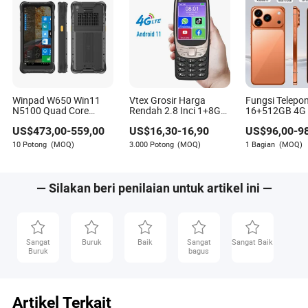
Winpad W650 Win11
Vtex Grosir Harga
Fungsi Telepo
N5100 Quad Core
Rendah 2.8 Inci 1+8GB
16+512GB 4G 
2.8GHz Tahan Air
Telepon Kecil Fitur Mini
Terkunci NFC
US$
473,00
-
559,00
US$
16,30
-
16,90
US$
96,00
-
9
6.5inch HD Tahan
Sentuh 4G Telepon
Amoled Androi
Banting WiFi Tablet
Pintar Fitur Ponsel
Telepon Seluler
10 Potong
(MOQ)
3.000 Potong
(MOQ)
1 Bagian
(MOQ)
Tahan Guncangan
PRO Max
Handheld PDA Telepon
Seluler Windows
— Silakan beri penilaian untuk artikel ini —
Sangat
Buruk
Baik
Sangat
Sangat Baik
Buruk
bagus
Artikel Terkait