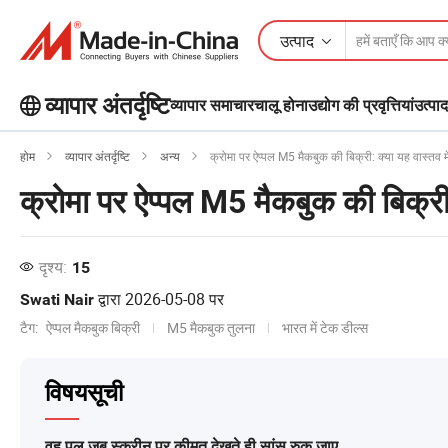
उत्पाद
व्यापार अंतर्दृष्टि
व्यापार समाचार
चालू होना
उद्योग की प्रवृत्तियां
उत्पाद
बिजनेस इनसाइट्स पर अधिक लोकप्रिय लेख
होम
व्यापार अंतर्दृष्टि
अन्य
क्रोमा पर ऐप्पल M5 मैकबुक की बिक्री: क्या यह वास्तव मे
देखें!
क्रोमा पर ऐप्पल M5 मैकबुक की बिक्री: 
और देखें
दृश्य:
15
द्वारा
2026-05-08
पर
Swati Nair
टैग:
ऐप्पल मैकबुक बिक्री
M5 मैकबुक तुलना
भारत में टेक डील्स
विषयसूची
वह पल जब स्क्रीन पर कीमत देखते ही सांस रुक जाए