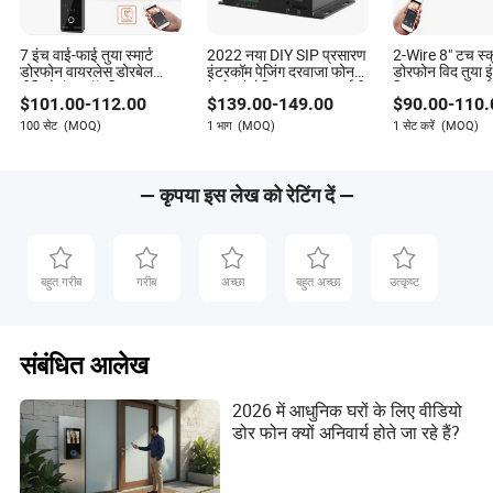
7 इंच वाई-फाई तुया स्मार्ट
2022 नया DIY SIP प्रसारण
2-Wire 8" टच स्क
डोरफोन वायरलेस डोरबेल
इंटरकॉम पेजिंग दरवाजा फोन
डोरफोन विद तुया 
वीडियो इंटरकॉम सिस्टम
गेटवे औद्योगिक प्रसारण आईपी
सिस्टम आरएफआई
$
101.00
-
112.00
$
139.00
-
149.00
$
90.00
-
110.
पेजिंग प्रणाली
विला किट
100 सेट
(MOQ)
1 भाग
(MOQ)
1 सेट करें
(MOQ)
— कृपया इस लेख को रेटिंग दें —
बहुत गरीब
गरीब
अच्छा
बहुत अच्छा
उत्कृष्ट
संबंधित आलेख
2026 में आधुनिक घरों के लिए वीडियो
डोर फोन क्यों अनिवार्य होते जा रहे हैं?