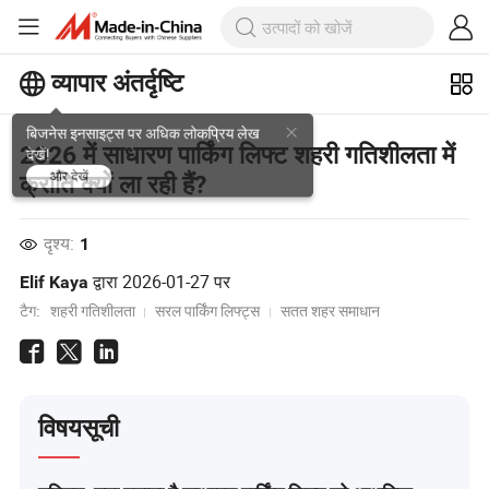
व्यापार अंतर्दृष्टि
बिजनेस इनसाइट्स पर अधिक लोकप्रिय लेख
2026 में साधारण पार्किंग लिफ्ट शहरी गतिशीलता में
देखें!
क्रांति क्यों ला रही हैं?
और देखें
दृश्य:
1
द्वारा
2026-01-27
पर
Elif Kaya
टैग:
शहरी गतिशीलता
सरल पार्किंग लिफ्ट्स
सतत शहर समाधान
विषयसूची