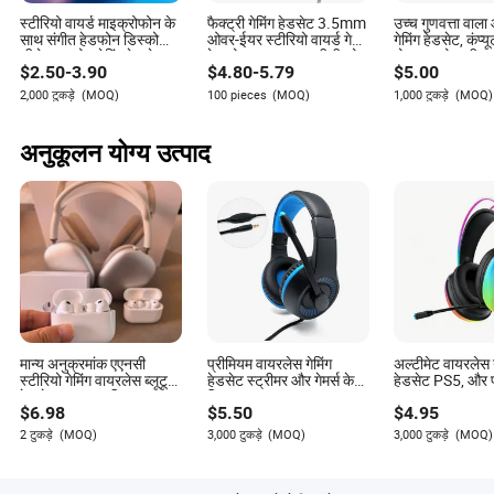
स्टीरियो वायर्ड माइक्रोफोन के
फैक्ट्री गेमिंग हेडसेट 3.5mm
उच्च गुणवत्ता वाल
साथ संगीत हेडफोन डिस्को
ओवर-ईयर स्टीरियो वायर्ड गेम
गेमिंग हेडसेट, कंप्
डीजे इयरफोन गेमिंग हेडसेट
हेडफोन PS4/PS5 पीसी फोन
मोबाइल फोन/पीएस
$
2.50
-
3.90
$
4.80
-
5.79
$
5.00
के लिए
संगत 4/xBox स्लि
2,000 टुकड़े
(MOQ)
100 pieces
(MOQ)
1,000 टुकड़े
(MOQ)
अनुकूलन योग्य उत्पाद
मान्य अनुक्रमांक एएनसी
प्रीमियम वायरलेस गेमिंग
अल्टीमेट वायरलेस ग
स्टीरियो गेमिंग वायरलेस ब्लूटूथ
हेडसेट स्ट्रीमर और गेमर्स के
हेडसेट PS5, और प
हेडसेट Gen2 अधिकतम
लिए
$
6.98
$
5.50
$
4.95
2 टुकड़े
(MOQ)
3,000 टुकड़े
(MOQ)
3,000 टुकड़े
(MOQ)