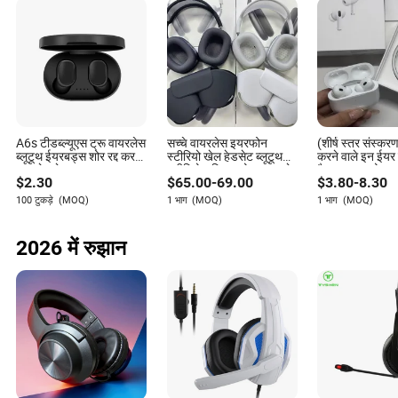
A6s टीडब्ल्यूएस ट्रू वायरलेस
सच्चे वायरलेस इयरफोन
(शीर्ष स्तर संस्करण
ब्लूटूथ ईयरबड्स शोर रद्द करने
स्टीरियो खेल हेडसेट ब्लूटूथ
करने वाले इन ईयर
वाला हेडसेट
स्टीरियो सक्रिय शोर रद्द करने
मैक्स बड्स प्रो 2 
$
2.30
$
65.00
-
69.00
$
3.80
-
8.30
वाले हेडफोन हेडसेट
हेडफोन ईयरफोन व
ब्लूटूथ ईयरबड्स गे
100 टुकड़े
(MOQ)
1 भाग
(MOQ)
1 भाग
(MOQ)
एचएस
2026 में रुझान