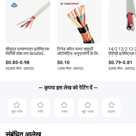
सीयूएल प्रमाणपत्र इलेक्ट्रिक
टिनेड कॉपर वायर समुद्री
14/2 12/2 12-
पीवीसी तांबा तार Nmd90
ऑटोमोटिव अनुप्रयोगों के लिए
पीवीसी इलेक्ट्रिक त
14/2 12/2 14/3 12/3
जंग प्रतिरोध
विनिर्देश घर का विद्य
$
0.85
-
0.98
$
0.10
$
0.79
-
0.81
इनडोर गैर-धात्विक ठोस चालक
तार cUL CSA 
ग्राउंड के साथ 300V कनाडा
भवन पावर केबल सम
20,000 मीटर
(MOQ)
1,000 मीटर
(MOQ)
5,000 मीटर
(MOQ)
विद्युत तार
एल्युमिनियम एल्युम
— कृपया इस लेख को रेटिंग दें —
बहुत गरीब
गरीब
अच्छा
बहुत अच्छा
उत्कृष्ट
संबंधित आलेख