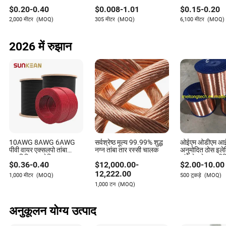
इलेक्ट्रिक लचीला तार
UL1007
इलेक्ट्रिकल वायर
Micah Stephens
$
0.20
-
0.40
$
0.008
-
1.01
$
0.15
-
0.20
2,000 मीटर
(MOQ)
305 मीटर
(MOQ)
6,100 मीटर
(MOQ)
लेखक
2026 में रुझान
मिकाह स्टीफेंस विद्युत और इलेक्ट्रॉनिक्स उद्योग में एक अनुभवी लेखक
हैं, जो नवाचार सहयोग और उत्पाद विकास में विशेषज्ञता रखते हैं। इस
क्षेत्र में व्यापक अनुभव के साथ, मिकाह इस बात पर ध्यान केंद्रित करते
हैं कि उद्योग में आपूर्तिकर्ता ग्राहकों के साथ अनुसंधान और विकास या
नवाचार परियोजनाओं में शामिल होने के लिए कितने इच्छुक हैं ताकि
उत्पाद के मूल्य को बढ़ाया जा सके।
10AWG 8AWG 6AWG
सर्वश्रेष्ठ मूल्य 99.99% शुद्ध
ओईएम ओडीएम 
पीवी वायर एक्सलपो तांबा
नग्न तांबा तार रस्सी चालक
अनुमोदित ठोस इलेक
एल्यूमिनियम इलेक्ट्रिक
तांबे से ढके एल्यूम
$
0.36
-
0.40
$
12,000.00
-
$
2.00
-
10.00
इलेक्ट्रिकल सौर वायर सौर
निर्माण
ऊर्जा केबल प्रणाली के लिए
12,222.00
1,000 मीटर
(MOQ)
500 टुकड़े
(MOQ)
1,000 टन
(MOQ)
अनुकूलन योग्य उत्पाद