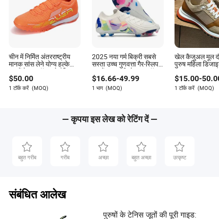
चीन में निर्मित अंतरराष्ट्रीय
2025 नया गर्म बिक्री सबसे
खेल कैजुअल मूल दौ
मानक सांस लेने योग्य हल्के
सस्ता उच्च गुणवत्ता गैर-स्लिप
पुरुष महिला डिजाइ
पुरुषों के फुटबॉल जूते दैनिक
पुरुषों का बाहरी खेल फुटबॉल
उच्च गुणवत्ता फुटब
$
50.00
$
16.66
-
49.99
$
15.00
-
50.0
प्रशिक्षण के लिए ओईएम
जूते
बास्केटबॉल सॉकर 
ओडीएम फैक्ट्री निर्माताओं के
AAA प्रतिकृति फै
1 टॉर्क करें
(MOQ)
1 भाग
(MOQ)
1 टॉर्क करें
(MOQ)
लिए।
— कृपया इस लेख को रेटिंग दें —
बहुत गरीब
गरीब
अच्छा
बहुत अच्छा
उत्कृष्ट
संबंधित आलेख
पुरुषों के टेनिस जूतों की पूरी गाइड: