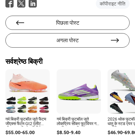
कॉपीराइट नीति
है। उनके अंतर्दृष्टि ने उन्हें उद्योग में एक सम्मानित आवाज बना दिया है।
अपने पेशेवर काम के बाहर, ग्रेस निरंतर सीखने के प्रति उत्साही हैं और
फैशन और लॉजिस्टिक्स में नवीनतम रुझानों के बारे में अपडेट रहना
पिछला पोस्ट
पसंद करती हैं।
अगला पोस्ट
सर्वश्रेष्ठ बिक्री
गर्म बिक्री फुटबॉल जूते फैंटम
गर्म बिक्री फुटबॉल जूते
2026 थोक फुटबॉल
जीएक्स फैंटम Gt2 एलीट
लोकप्रिय सॉकर फुटवियर गर्मी
धातु के स्टड एयर ज
डीएफ एफजी ब्लेज़ लिमिटेड
का विज्ञापन स्नीकर्स
मर्क्यूरियल सुपरफ्
$
55.00
-
65.00
$
8.50
-
9.40
$
46.90
-
69.8
संस्करण पोलो एंटी क्लॉग
वेपर XV एसजी फुट