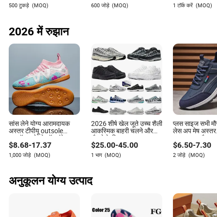
ब्लास्ट फ्यूजन वोल्ट ब्रांडेड
जूते पुरुष महिला
500 टुकड़े
(MOQ)
600 जोड़े
(MOQ)
1 टॉर्क करें
(MOQ)
प्रतिकृति ऑनलाइन स्टोर
2026 में रुझान
सांस लेने योग्य आरामदायक
2026 शीर्ष खेल जूते उच्च शैली
प्लस साइज सभी मौस
अस्तर टीपीयू outsole
आकस्मिक बाहरी चलने और
लेस अप मेष अस्तर
फुटबॉल जूते लो-टॉप लंबे
दौड़ने के लिए जाल अस्तर
आरामदायक कैजुअल 
$
8.68
-
17.37
$
25.00
-
45.00
$
6.50
-
7.30
स्पाइक प्रभावी एंटी-स्लिप
प्रशिक्षक
1,000 जोड़े
(MOQ)
1 भाग
(MOQ)
2 जोड़े
(MOQ)
अनुकूलन योग्य उत्पाद