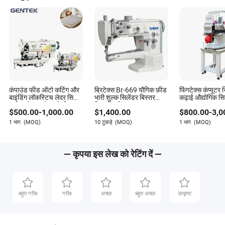
कंपाउंड फीड ऑटो कटिंग और
ब्रिटेक्स Br-669 यौगिक फ़ीड
फिंगटेक्स कंप्यूटर 
बाइंडिंग लॉकस्टिच लेदर सिलाई
भारी शुल्क सिलेंडर बिस्तर
कढ़ाई औद्योगिक स
मशीन गद्दे, कारमैट्स के लिए
सिलाई मशीन उच्च गुणवत्ता
$
500.00
-
1,000.00
$
1,400.00
$
800.00
-
3,0
1 भाग
(MOQ)
10 टुकड़े
(MOQ)
1 भाग
(MOQ)
— कृपया इस लेख को रेटिंग दें —
बहुत गरीब
गरीब
अच्छा
बहुत अच्छा
उत्कृष्ट