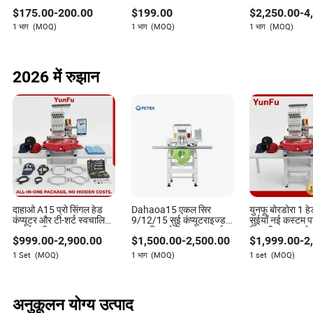
और क्लिप सुविधाएँ हैं।
सिलाई मशीन
$
175.00
-
200.00
$
199.00
$
2,250.00
-
4
1 भाग
(MOQ)
1 भाग
(MOQ)
1 भाग
(MOQ)
2026 में रुझान
दाहाओ A15 प्रो सिंगल हेड
Dahaoa15 एकल सिर
युनफू बोरडोरा 1 
कंप्यूटर और टी-शर्ट स्वचालित
9/12/15 सुई कंप्यूटराइज्ड
सुईयाँ नई कस्टम 
कढ़ाई मशीन
स्वचालित टोपी वस्त्र कढ़ाई
फैक्ट्री व्यवसाय क
$
999.00
-
2,900.00
$
1,500.00
-
2,500.00
$
1,999.00
-
2
सिलाई मशीन
कंप्यूटर कढ़ाई मश
1 Set
(MOQ)
1 भाग
(MOQ)
1 set
(MOQ)
अनुकूलन योग्य उत्पाद