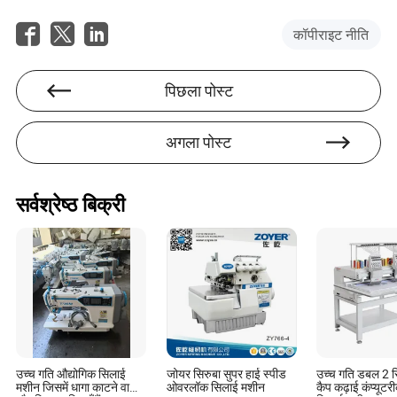
अपने उद्योग में अंतरराष्ट्रीय खरीद की जटिलताओं पर एक विश्वसनीय
प्राधिकरण बन गए हैं, जो वैश्विक आपूर्ति श्रृंखला को प्रभावित करने
कॉपीराइट नीति
वाले टैरिफ, लॉजिस्टिक्स और मुद्रा विनिमय दरों पर सूचनात्मक
विश्लेषण प्रदान करते हैं।
पिछला पोस्ट
अगला पोस्ट
सर्वश्रेष्ठ बिक्री
उच्च गति औद्योगिक सिलाई
जोयर सिरुबा सुपर हाई स्पीड
उच्च गति डबल 2 स
मशीन जिसमें धागा काटने वाला
ओवरलॉक सिलाई मशीन
कैप कढ़ाई कंप्यूटर