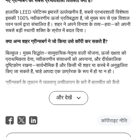
नए ग्रीन्सबर्ग की सबसे प्रभावशाली विशेषता क्या है?
हालांकि LEED प्लेटिनम इमारतें उल्लेखनीय हैं, सबसे प्रभावशाली विशेषता
इसकी 100% नवीकरणीय ऊर्जा प्रतिबद्धता है, जो मुख्य रूप से एक विशाल
पवन फार्म द्वारा संचालित है। शहर ने अपने विनाश के तत्व—हवा—को अपनी
सबसे बड़ी स्थायी शक्ति के स्रोत में बदल दिया।
क्या अन्य शहर ग्रीन्सबर्ग ने जो किया उसे कॉपी कर सकते हैं?
बिल्कुल। मुख्य सिद्धांत—सामुदायिक-नेतृत्व वाली योजना, ऊर्जा दक्षता को
प्राथमिकता देना, नवीकरणीय संसाधनों को अपनाना, और दीर्घकालिक
दृष्टिकोण रखना—सार्वभौमिक हैं और किसी भी शहर या कस्बे में अनुकूलित
किए जा सकते हैं, चाहे आपदा एक उत्प्रेरक के रूप में हो या न हो।
ग्रीन्सबर्ग के तूफान ने जलवायु लचीलापन के बारे में बातचीत को कैसे
बदला?
और देखें
ग्रीन्सबर्ग ने दुनिया को सतत पुनर्निर्माण का एक बड़े पैमाने पर, वास्तविक
दुनिया का, और सफल उदाहरण प्रदान किया। इसने विचार को अकादमिकों
द्वारा चर्चा किए गए सैद्धांतिक अवधारणा से एक सिद्ध, व्यावहारिक
वास्तविकता में बदल दिया, यह प्रदर्शित करते हुए कि लचीलापन और
कॉपीराइट नीति
स्थिरता प्राप्त करने योग्य लक्ष्य हैं।