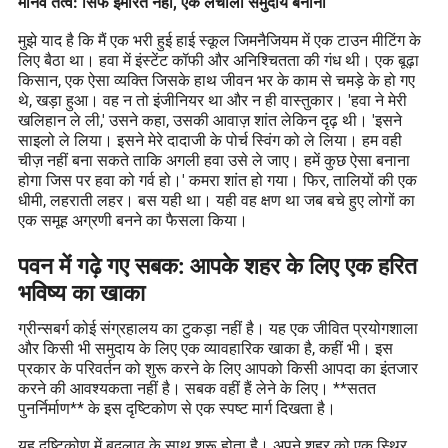
मानव तत्व: सिर्फ इमारतें नहीं, एक लचीला समुदाय बनाना
मुझे याद है कि मैं एक भरी हुई हाई स्कूल जिमनैजियम में एक टाउन मीटिंग के
लिए बैठा था। हवा में इंस्टेंट कॉफी और अनिश्चितता की गंध थी। एक बूढ़ा
किसान, एक ऐसा व्यक्ति जिसके हाथ जीवन भर के काम से चमड़े के हो गए
थे, खड़ा हुआ। वह न तो इंजीनियर था और न ही वास्तुकार। 'हवा ने मेरी
खलिहान ले ली,' उसने कहा, उसकी आवाज़ शांत लेकिन दृढ़ थी। 'इसने
साइलो ले लिया। इसने मेरे दादाजी के पोर्च स्विंग को ले लिया। हम वही
चीज़ नहीं बना सकते ताकि अगली हवा उसे ले जाए। हमें कुछ ऐसा बनाना
होगा जिस पर हवा को गर्व हो।' कमरा शांत हो गया। फिर, तालियों की एक
धीमी, लहराती लहर। बस यही था। यही वह क्षण था जब बचे हुए लोगों का
एक समूह अग्रणी बनने का फैसला किया।
पवन में गढ़े गए सबक: आपके शहर के लिए एक हरित
भविष्य का खाका
ग्रीन्सबर्ग कोई संग्रहालय का टुकड़ा नहीं है। यह एक जीवित प्रयोगशाला
और किसी भी समुदाय के लिए एक व्यावहारिक खाका है, कहीं भी। इस
प्रकार के परिवर्तन को शुरू करने के लिए आपको किसी आपदा का इंतजार
करने की आवश्यकता नहीं है। सबक वहीं हैं लेने के लिए। **सतत
पुनर्निर्माण** के इस दृष्टिकोण से एक स्पष्ट मार्ग दिखता है।
यह दृष्टिकोण में बदलाव के साथ शुरू होता है। अपने शहर को एक स्थिर