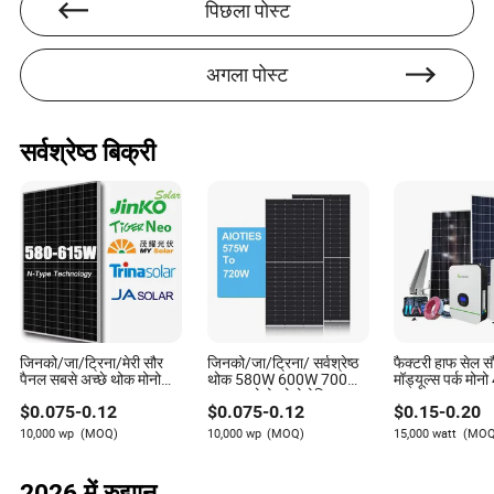
पिछला पोस्ट
अगला पोस्ट
सर्वश्रेष्ठ बिक्री
जिनको/जा/ट्रिना/मेरी सौर
जिनको/जा/ट्रिना/ सर्वश्रेष्ठ
फैक्टरी हाफ सेल स
पैनल सबसे अच्छे थोक मोनो
थोक 580W 600W 700W
मॉड्यूल्स पर्क मो
580W 585W 590W
720W मोनो फोटोवोल्टिक/
440W 450W 4
$
0.075
-
0.12
$
0.075
-
0.12
$
0.15
-
0.20
600W 615W पीवी
पीवी सौर पैनलों की कीमत सौर
144cells फोटोवोल
फोटोवोल्टिक हाफ सेल पैनल
ऊर्जा पावर सिस्टम के लिए
पैनल की कीमत सौर
10,000 wp
(MOQ)
10,000 wp
(MOQ)
15,000 watt
(MOQ
की कीमत ऊर्जा Tx-Solares
प्रणालियों के लिए
पैनल्स
2026 में रुझान