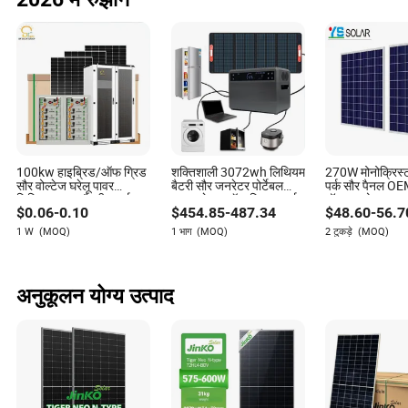
100kw हाइब्रिड/ऑफ ग्रिड
शक्तिशाली 3072wh लिथियम
270W मोनोक्रिस्
सौर वोल्टेज घरेलू पावर
बैटरी सौर जनरेटर पोर्टेबल
पर्क सौर पैनल OE
लिथियम आयन बैटरी इन्वर्टर
पावर स्टेशन ऑफ ग्रिड ऊर्जा
मॉड्यूल थोक मूल्य
$
0.06
-
0.10
$
454.85
-
487.34
$
48.60
-
56.7
पीवी मॉड्यूल पैनल ऊर्जा
समाधानों के लिए
फोटोवोल्टिक पोर्टे
भंडारण हाइब्रिड ग्राउंड
पैनल पोर्टेबल सिस्
1 W
(MOQ)
1 भाग
(MOQ)
2 टुकड़े
(MOQ)
पोर्टेबल सिस्टम
अनुकूलन योग्य उत्पाद