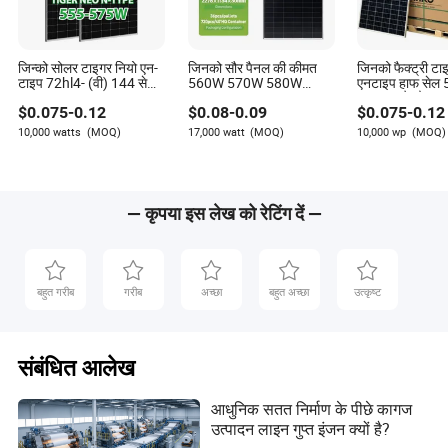
जिन्को सोलर टाइगर नियो एन-
जिनको सौर पैनल की कीमत
जिनको फैक्ट्री टा
टाइप 72hl4- (वी) 144 सेल
560W 570W 580W
एनटाइप हाफ सेल
555W 560W 565W
575W 585W 590W
610W सौर पैनल
$
0.075
-
0.12
$
0.08
-
0.09
$
0.075
-
0.12
570W 575W वॉट मोनो
बिफेशियल पीवी पैनल मूल
फेसियल सोलर मॉड्यूल जिन्को
जिनको फोटोवोल्टाइक सौर
10,000 watts
(MOQ)
17,000 watt
(MOQ)
10,000 wp
(MOQ)
सोलर पैनल
ऊर्जा पैनल 620W 630W
720W सौर ऊर्जा प्रणाली के
लिए
— कृपया इस लेख को रेटिंग दें —
बहुत गरीब
गरीब
अच्छा
बहुत अच्छा
उत्कृष्ट
संबंधित आलेख
आधुनिक सतत निर्माण के पीछे कागज
उत्पादन लाइन गुप्त इंजन क्यों है?