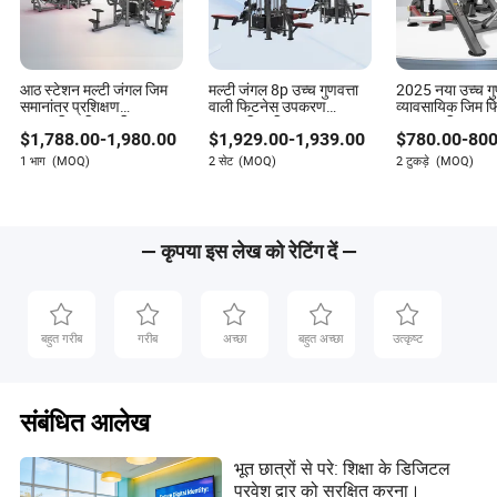
आठ स्टेशन मल्टी जंगल जिम
मल्टी जंगल 8p उच्च गुणवत्ता
2025 नया उच्च गुण
समानांतर प्रशिक्षण
वाली फिटनेस उपकरण
व्यावसायिक जिम फ
व्यावसायिक जिम शक्ति
व्यावसायिक जिम उपकरण
ताकत प्रशिक्षण बाइ
$
1,788.00
-
1,980.00
$
1,929.00
-
1,939.00
$
780.00
-
800
फिटनेस उपकरण
शक्ति प्रशिक्षण मशीन स्टील
मशीन बहु कार्यात्
उपकरण खेल व्यायाम मशीन
उपकरण
1 भाग
(MOQ)
2 सेट
(MOQ)
2 टुकड़े
(MOQ)
— कृपया इस लेख को रेटिंग दें —
बहुत गरीब
गरीब
अच्छा
बहुत अच्छा
उत्कृष्ट
संबंधित आलेख
भूत छात्रों से परे: शिक्षा के डिजिटल
प्रवेश द्वार को सुरक्षित करना।