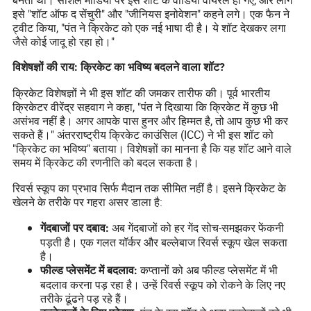
बनता था। सोशल मीडिया पर इस शॉट के वीडियो वायरल हो गए, और लोग
इसे "शॉट ऑफ द सेंचुरी" और "जीनियस इनोवेशन" कहने लगे। एक फैन ने
ट्वीट किया, "पंत ने क्रिकेट को एक नई भाषा दी है। ये शॉट देखकर लगा
जैसे कोई जादू हो रहा हो।"
विशेषज्ञों की राय: क्रिकेट का भविष्य बदलने वाला शॉट?
क्रिकेट विशेषज्ञों ने भी इस शॉट की जमकर तारीफ की। पूर्व भारतीय
क्रिकेटर वीरेंद्र सहवाग ने कहा, "पंत ने दिखाया कि क्रिकेट में कुछ भी
असंभव नहीं है। अगर आपके पास हुनर और हिम्मत है, तो आप कुछ भी कर
सकते हैं।" अंतरराष्ट्रीय क्रिकेट काउंसिल (ICC) ने भी इस शॉट को
"क्रिकेट का भविष्य" बताया। विशेषज्ञों का मानना है कि यह शॉट आने वाले
समय में क्रिकेट की रणनीति को बदल सकता है।
रिवर्स स्कूप का प्रभाव सिर्फ मैदान तक सीमित नहीं है। इसने क्रिकेट के
खेलने के तरीके पर गहरा असर डाला है:
अब गेंदबाजों को हर गेंद सोच-समझकर फेंकनी
गेंदबाजों पर दबाव:
पड़ती है। एक गलत यॉर्कर और बल्लेबाज रिवर्स स्कूप खेल सकता
है।
कप्तानों को अब फील्ड प्लेसमेंट में भी
फील्ड प्लेसमेंट में बदलाव:
बदलाव करना पड़ रहा है। उन्हें रिवर्स स्कूप को रोकने के लिए नए
तरीके ढूंढने पड़ रहे हैं।