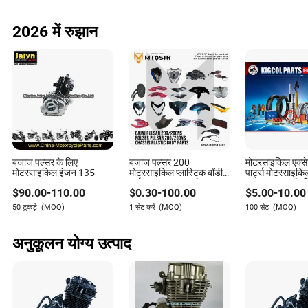
2026 में रुझान
बजाज पल्सर के लिए
बजाज पल्सर 200
मोटरसाइकिल एक्से
मोटरसाइकिल इंजन 135
मोटरसाइकिल प्लास्टिक बॉडी
पार्ट्स मोटरसाइकिल
पार्ट उच्च गुणवत्ता वाले
OEM गुणवत्ता के 
$
90.00
-
110.00
$
0.30
-
100.00
$
5.00
-
10.00
मोटरसाइकिल पार्ट्स
YAMAHA/Suzuk
50 टुकड़े
(MOQ)
1 सेट करें
(MOQ)
100 सेट
(MOQ)
अनुकूलन योग्य उत्पाद