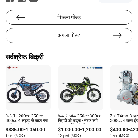
पिछला पोस्ट
अगला पोस्ट
सर्वश्रेष्ठ बिक्री
गैसोलीन 200cc 250cc
फैक्टरी थोक 250cc 300cc
Zs174mn-3 झों
300cc 4 सड़क से बाहर गैस
मिट्टी की बाइक - मोटर स्पोर्ट्स
300cc 4 वाल्व इ
चालित वयस्क एंड्यूरो सुपर
मोटरसाइकिल के लिए नए
कूल्ड CBS300 स
$
835.00
-
1,050.00
$
1,000.00
-
1,200.00
$
400.00
-
420
मोटो क्रॉस पिट बाइक
डिज़ाइन ऑफ-रोड
मोटरसाइकिलों के 
मोटरसाइकिलें
1 भाग
(MOQ)
10 टुकड़े
(MOQ)
1 भाग
(MOQ)