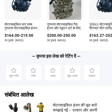
मोटरसाइकिल भाग उच्च
गुणवत्ता मोटरसाइकिल गैस
300cc मोटरसाइक
गुणवत्ता मोटरसाइकिल इंजन
इंजन और स्कूटर डर्ट के लिए
शिनयार चीन प्रसिद्ध
पूरा और इंजन पूरा और 200cc
स्पेयर पार्ट्स
ऑफ रोड मोटरसाइक
$
164.00
-
219.00
$
200.00
-
250.00
$
163.27
-
252
Engine/150cc इंजन सीबी
Bike/Tricycles/Cg125
150/200/250cc शिनेराय
Cg150/Cg200/Cg250/Cg300/Gy6-
30 टुकड़े
(MOQ)
30 टुकड़े
(MOQ)
30 टुकड़े
(MOQ)
डर्ट बाइक के लिए इंजन
125/150/70cc/90cc/110cc/125cc/200cc
— कृपया इस लेख को रेटिंग दें —
बहुत गरीब
गरीब
अच्छा
बहुत अच्छा
उत्कृष्ट
संबंधित आलेख
मोटरसाइकिल इंजन की मूल बातें
समझाई गईं – प्रकार और अपनी