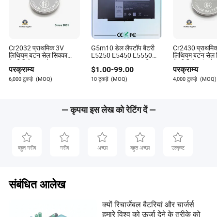
Cr2032 प्राथमिक 3V
G5m10 डेल लैपटॉप बैटरी
Cr2430 प्राथमि
लिथियम बटन सेल सिक्का
E5250 E5450 E5550
लिथियम बटन सेल 
बैटरी रिमोट कंट्रोल, तराजू,
51wh 7.4V कंप्यूटर ली-
बैटरी रिमोट कंट्रो
परक्राम्य
$
1.00
-
99.00
परक्राम्य
कैलकुलेटर, घड़ी, चिकित्सा
पॉलीमर नोटबुक बैटरी
कैलकुलेटर, घड़ी, च
उपकरण, कंप्यूटर मदरबोर्ड,
उपकरण, कंप्यूटर मद
6,000 टुकड़े
(MOQ)
10 टुकड़े
(MOQ)
4,000 टुकड़े
(MOQ)
एलईडी लाइट के लिए
लिए
— कृपया इस लेख को रेटिंग दें —
बहुत गरीब
गरीब
अच्छा
बहुत अच्छा
उत्कृष्ट
संबंधित आलेख
क्यों रिचार्जेबल बैटरियां और चार्जर्स
हमारे विश्व को ऊर्जा देने के तरीके को