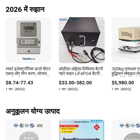
2026 में रुझान
स्मार्ट इलेक्ट्रॉनिक ऊर्जा मीटर:
ओडीएम ओईएम लिथियम बैटरी
300kg एएमआर ए
एकल और तीन चरण, लोरावान
गहरे चक्र LiFePO4 बैटरी
बुद्धिमान मोबाइल रो
/ वाईफाई / 4G / RS485 के
24V 25.6V 48V 60V
फैक्ट्री हैंडलिंग र
$
8.74
-
77.43
$
33.00
-
382.00
$
5,980.00
साथ प्रीपेड बिजली रिमोट
72V 20ah 30ah 50ah
रोबोट
कंट्रोल और एएमआई / एएमआर
70ah 80ah 100ah रोबोट
1 भाग
(MOQ)
1 भाग
(MOQ)
1 भाग
(MOQ)
समाधान
बैटरी एजीवी एएमआर बाहरी
सफाई मशीन के लिए
अनुकूलन योग्य उत्पाद