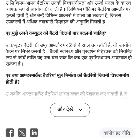
उ:लिथियम-आयन बैटरियां उनकी विश्वसनीयता और ऊर्जा घनत्व के कारण
व्यापक रूप से उपयोग की जाती हैं। लिथियम पॉलिमर बैटरियां आमतौर पर
हल्की होती हैं और उन्हें विभिन्न आकारों में ढाला जा सकता है, जिससे
उपकरणों में अधिक नवाचारी डिज़ाइन की अनुमति मिलती है।
प्र:मुझे अपने कंप्यूटर की बैटरी कितनी बार बदलनी चाहिए?
उ:कंप्यूटर बैटरी की उम्र आमतौर पर 2 से 4 साल तक होती है, जो उपयोग
पैटर्न पर निर्भर करती है। बैटरी स्वास्थ्य और प्रदर्शन मेट्रिक्स को नियमित
रूप से जांचें ताकि यह पता चल सके कि कब एक प्रतिस्थापन आवश्यक हो
सकता है।
प्र:क्या आफ्टरमार्केट बैटरियां मूल निर्माता की बैटरियों जितनी विश्वसनीय
होती हैं?
उ:जबकि आफ्टरमार्केट बैटरियां लागत बचत की पेशकश कर सकती हैं, वे
हमेशा मूल उत्पादों के कठोर गुणवत्ता नियंत्रणों को पूरा नहीं कर सकती हैं।
प्रतिष्ठित ब्रांडों का चयन करना और समीक्षाएं पढ़ना जोखिमों को कम कर
और देखें
सकता है।
प्र:मेरी बैटरी की उम्र बढ़ाने के लिए मुझे क्या सावधानियां बरतनी चाहिए?
कॉपीराइट नीति
उ:बैटरी जीवन को लंबा करने के लिए, अत्यधिक तापमान से बचें, बार-बार पूर्ण