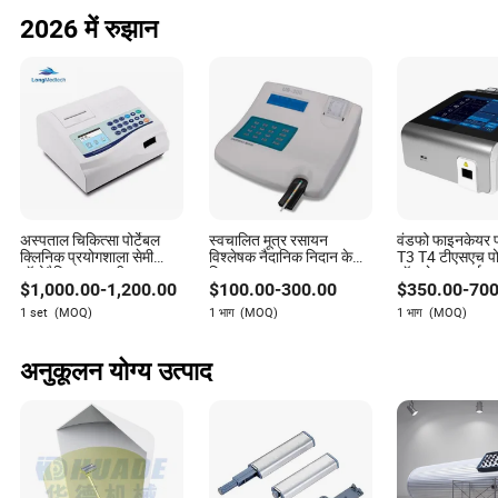
2. क्या व्हाट्सएप के सर्वर पर मैसेज स्टोर होते हैं?
2026 में रुझान
व्हाट्सएप का दावा है कि मैसेज एंड-टू-एंड एन्क्रिप्टेड होते हैं और सर्वर पर
स्टोर नहीं होते, लेकिन तकनीकी विशेषज्ञों के अनुसार, मैसेज कुछ समय के
लिए सर्वर पर स्टोर हो सकते हैं।
3. क्या भारत में इस फीचर का इस्तेमाल कानूनी रूप से सुरक्षित है?
भारत में डेटा प्राइवेसी को लेकर कानून सख्त हो रहे हैं, लेकिन व्हाट्सएप के
इस फीचर को लेकर अभी कोई स्पष्ट कानूनी दिशा-निर्देश नहीं हैं। इसलिए
यूजर्स को सावधान रहने की आवश्यकता है।
अस्पताल चिकित्सा पोर्टेबल
स्वचालित मूत्र रसायन
वंडफो फाइनकेयर 
क्लिनिक प्रयोगशाला सेमी
विश्लेषक नैदानिक निदान के
T3 T4 टीएसएच पोर्
4. क्या इस फीचर का इस्तेमाल करने से मेरी प्राइवेसी पूरी तरह से सुरक्षित
ऑटोमैटिक मूत्र परीक्षण
लिए
ऑफ केयर ड्राई फ्ल
हो जाएगी?
$
1,000.00
-
1,200.00
$
100.00
-
300.00
$
350.00
-
700
विश्लेषक उपकरण
इम्यूनोएस्से हार्मोन
1 set
(MOQ)
1 भाग
(MOQ)
1 भाग
(MOQ)
नहीं, यह फीचर कुछ हद तक सुरक्षा प्रदान करता है, लेकिन यह आपकी
प्राइवेसी की पूर्ण गारंटी नहीं देता। आपको अतिरिक्त सावधानियां बरतनी
अनुकूलन योग्य उत्पाद
चाहिए।
5. क्या मैं इस फीचर को बंद कर सकता हूं?
हां, आप व्हाट्सएप की सेटिंग्स में जाकर इस फीचर को आसानी से बंद कर
सकते हैं।