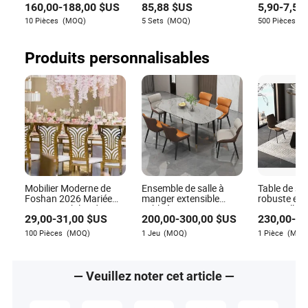
160,00
-
188,00
$US
85,88
$US
5,90
-
7,50
chaises
chaises de patio pour
plastique p
projet
ensemble de
10 Pièces
(MOQ)
5 Sets
(MOQ)
500 Pièces
(
mariage à d
au restaura
Produits personnalisables
Mobilier Moderne de
Ensemble de salle à
Table de sa
Foshan 2026 Mariée
manger extensible
robuste et 
Dernier Mobilier de
Table à manger en
un excellent
29,00
-
31,00
$US
200,00
-
300,00
$US
230,00
-
26
Cuisine d'Hôtel
pierre Table de salle à
une longue 
Princesse Couronne
manger Table ronde
100 Pièces
(MOQ)
1 Jeu
(MOQ)
1 Pièce
(MOQ
Courbée Décoration de
Chaise de salle à
Mariage Motif Arrière
manger R004A01
Tables et Chaises
Personnalisées pour
— Veuillez noter cet article —
Événements