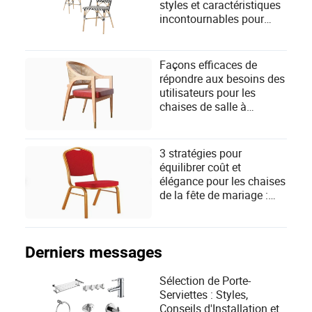
styles et caractéristiques
incontournables pour
chaque maison
Façons efficaces de
répondre aux besoins des
utilisateurs pour les
chaises de salle à
manger grâce à un
design innovant et des
conseils d'utilisation
3 stratégies pour
équilibrer coût et
élégance pour les chaises
de la fête de mariage :
répondre aux attentes des
invités
Derniers messages
Sélection de Porte-
Serviettes : Styles,
Conseils d'Installation et