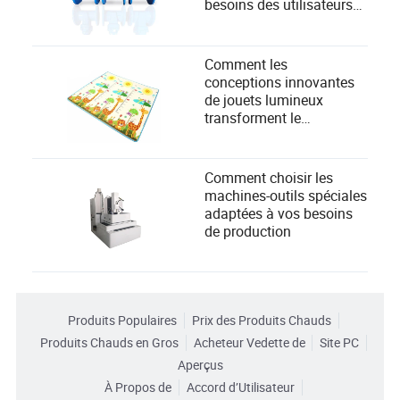
besoins des utilisateurs
industriels ?
Comment les
conceptions innovantes
de jouets lumineux
transforment le
développement et
répondent aux besoins de
sécurité des enfants
Comment choisir les
machines-outils spéciales
adaptées à vos besoins
de production
Produits Populaires
Prix des Produits Chauds
Produits Chauds en Gros
Acheteur Vedette de
Site PC
Aperçus
À Propos de
Accord d’Utilisateur