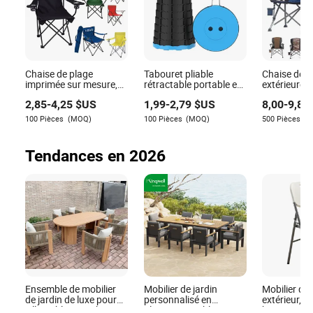
Reina Faulkner
Auteur
Reina Faulkner est une rédactrice de contenu
Chaise de plage
Tabouret pliable
Chaise de p
talentueuse spécialisée dans l'industrie du meuble.
imprimée sur mesure,
rétractable portable en
extérieure, 
Elle excelle dans l'évaluation des matériaux utilisés
chaise de camping
plastique, tabouret
camping du
2,85
-
4,25
$US
1,99
-
2,79
$US
8,00
-
9,80
dans les meubles pour s'assurer qu'ils répondent aux
portable et pliable
télescopique
rétrécissable pour
normes de durabilité et d'esthétique.
100 Pièces
(MOQ)
100 Pièces
(MOQ)
500 Pièces
(
camping, pêche, jardin,
tabouret pliant
collapsible
Tendances en 2026
Ensemble de mobilier
Mobilier de jardin
Mobilier de 
de jardin de luxe pour
personnalisé en
extérieur, c
villa, table en teck et
aluminium, table et
banquet pli