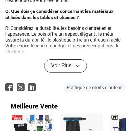
l'esthétique de votre événement.
Q: Que dois-je considérer concernant les matériaux
utilisés dans les tables et chaises ?
R: Considérez la durabilité, les besoins d'entretien et
l'apparence. Le bois offre un aspect élégant ; le métal
assure la durabilité ; le plastique offre un entretien facile.
Votre choix dépend du budget et des préoccupations de
stockage.
Q: Comment entretenir le mobilier d'événement après
Voir Plus
l'achat ?
R: Un nettoyage régulier et une vérification des dommages
sont cruciaux. Suivez les directives de nettoyage du
Politique de droits d'auteur
fabricant. Rangez dans un endroit sec et spacieux pour
éviter les dommages entre les utilisations.
Meilleure Vente