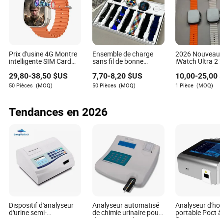
de jeunes et de seniors rejoignent la scène, des obstacles
liés à l'accès, à l'abordabilité et à la représentation
persistent dans certaines régions. Les récentes
controverses - allant des différends sur la sécurité des
événements aux débats sur le rôle de la technologie dans
la compétition - soulignent la complexité de la gestion
Prix d'usine 4G Montre
Ensemble de charge
2026 Nouveau
d'un paysage en évolution rapide. Malgré ces obstacles, la
intelligente SIM Card
sans fil de bonne
iWatch Ultra 2
Reloj Inteligente Montre
qualité, montre
Montre intellig
communauté des sports extrêmes cherche activement des
29,80
-
38,50
$US
7,70
-
8,20
$US
10,00
-
25,00
téléphone 5g
intelligente résistante à
gros Appareil i
solutions, animée par un engagement commun envers la
l'eau avec écouteurs
I Watch Ultra2
50 Pièces
(MOQ)
50 Pièces
(MOQ)
1 Pièce
(MOQ)
sécurité, l'innovation et l'esprit d'aventure.
Bluetooth
Tendances en 2026
Dispositif d'analyseur
Analyseur automatisé
Analyseur d'h
d'urine semi-
de chimie urinaire pour
portable Poct 