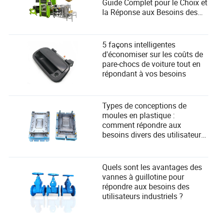
Guide Complet pour le Choix et
la Réponse aux Besoins des
Q4 : Les sports extrêmes peuvent-ils être respectueux de
Utilisateurs
l'environnement ?
Oui, l'industrie se concentre de plus en plus sur la
5 façons intelligentes
durabilité, avec des matériaux écologiques, des
d'économiser sur les coûts de
événements certifiés verts et des pratiques de tourisme
pare-chocs de voiture tout en
responsable devenant plus courants. Les participants
répondant à vos besoins
peuvent aider en respectant la nature, en minimisant les
déchets et en soutenant les marques et événements qui
privilégient la gestion environnementale.
Types de conceptions de
moules en plastique :
comment répondre aux
besoins divers des utilisateurs
dans la fabrication ?
Quels sont les avantages des
vannes à guillotine pour
répondre aux besoins des
utilisateurs industriels ?