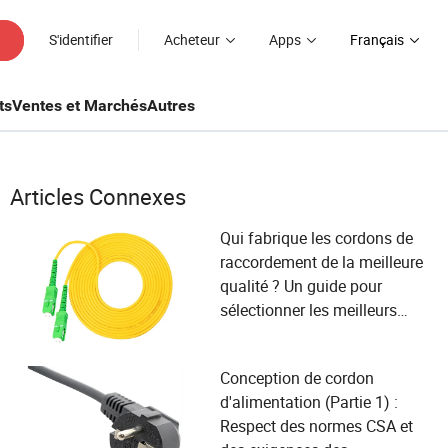
S'identifier
Acheteur
Apps
Français
ts
Ventes et Marchés
Autres
Articles Connexes
Qui fabrique les cordons de
raccordement de la meilleure
qualité ? Un guide pour
sélectionner les meilleurs
fournisseurs répondant aux
besoins des utilisateurs dans
Conception de cordon
l'industrie de la fibre optique
d'alimentation (Partie 1) :
Respect des normes CSA et