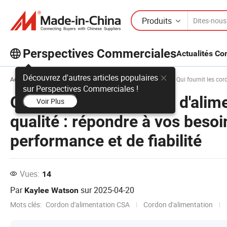
Produits
Perspectives Commerciales
Actualités C
Découvrez d'autres articles populaires
Accueil
Perspectives Commerciales
Démarrer
Qui fournit les cordons d'a
sur Perspectives Commerciales !
Qui fournit les cordons d'alim
Voir Plus
qualité : répondre à vos beso
performance et de fiabilité
Vues:
14
Par
sur
2025-04-20
Kaylee Watson
Mots clés:
Cordon d'alimentation CSA
Cordon d'alimentation