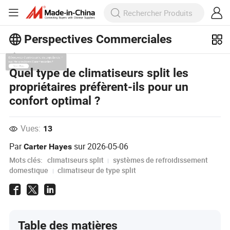
Perspectives Commerciales
Découvrez d'autres articles populaires
Quel type de climatiseurs split les
sur Perspectives Commerciales !
propriétaires préfèrent-ils pour un
Voir Plus
confort optimal ?
Vues:
13
Par
sur
2026-05-06
Carter Hayes
Mots clés:
climatiseurs split
systèmes de refroidissement
domestique
climatiseur de type split
Table des matières