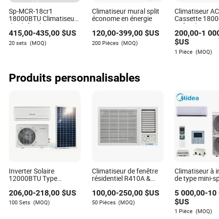
Carter Hayes
Sp-MCR-18cr1
Climatiseur mural split
Climatiseur A
18000BTU Climatiseur
économe en énergie
Cassette 180
Auteur
de plafond cassette
Refroidisseme
415,00
-
435,00
$US
120,00
-
399,00
$US
200,00
-
1 00
uniquement
Seulement WiFi
refroidissement
Système HVA
$US
Carter Hayes est un auteur chevronné spécialisé dans
20 sets
(MOQ)
200 Pièces
(MOQ)
fréquence fixe
Climatiseur M
1 Pièce
(MOQ)
l'industrie de l'électronique grand public. Avec un
Plafond Hôtel
accent particulier sur la recherche de la réputation des
fournisseurs sur le marché et parmi les clients, Carter
Produits personnalisables
fournit des analyses perspicaces des dynamiques de
l'industrie et de la performance des fournisseurs.
Inverter Solaire
Climatiseur de fenêtre
Climatiseur à i
12000BTU Type
résidentiel R410A &
de type mini-sp
Hybride Séparé 1.5p
R22
pour bureau
206,00
-
218,00
$US
100,00
-
250,00
$US
5 000,00
-
10
220V Climatisation
Économiseur d'Énergie
$US
100 Sets
(MOQ)
50 Pièces
(MOQ)
1 Pièce
(MOQ)