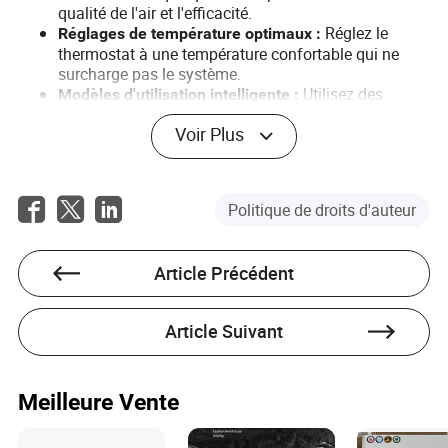
qualité de l'air et l'efficacité.
Réglez le
Réglages de température optimaux :
thermostat à une température confortable qui ne
surcharge pas le système.
Utilisez des
Modèles d'utilisation intelligente :
minuteries automatiques et des commandes
Voir Plus
intelligentes pour éviter un fonctionnement inutile.
La mise en œuvre de ces conseils peut grandement
améliorer le confort et la rentabilité de votre système de
Politique de droits d'auteur
climatisation.
En conclusion, sélectionner le climatiseur de type split
parfait implique un équilibre entre la compréhension des
Article Précédent
types de systèmes, des matériaux, des coûts et des
pratiques d'entretien. En considérant ces facteurs, les
propriétaires peuvent atteindre un niveau de confort
Article Suivant
optimal à l'intérieur tout en gérant efficacement leur
consommation d'énergie et leurs dépenses.
Meilleure Vente
FAQ