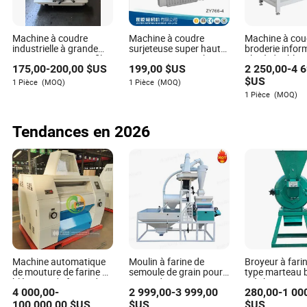
Machine à coudre
Machine à coudre
Machine à cou
industrielle à grande
surjeteuse super haute
broderie infor
vitesse avec coupe-fil et
vitesse Zoyer Siruba
plat à double v
175,00
-
200,00
$US
199,00
$US
2 250,00
-
4 
caractéristiques de
avec chapeau
machine textile
$US
1 Pièce
(MOQ)
1 Pièce
(MOQ)
1 Pièce
(MOQ)
Tendances en 2026
Machine automatique
Moulin à farine de
Broyeur à fari
de mouture de farine de
semoule de grain pour
type marteau 
blé, usine de farine de
usage domestique,
mâchoire pour 
4 000,00
-
2 999,00
-
3 999,00
280,00
-
1 00
maïs
moulin à blé et maïs,
fabrication de
machine de meunerie
mini pulvérisa
100 000,00
$US
$US
$US