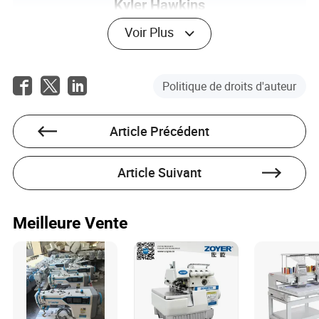
Kyler Hawkins
Auteur
Voir Plus
Kyler Hawkins est un rédacteur d'articles chevronné
avec une expertise approfondie dans le secteur de la
fabrication et de la machinerie. Fort de plusieurs
Politique de droits d'auteur
années d'expérience, Kyler est devenu une autorité
incontournable sur les complexités de
l'approvisionnement international dans son industrie,
Article Précédent
offrant des analyses perspicaces sur les tarifs, la
logistique et les taux de change qui impactent la
chaîne d'approvisionnement mondiale.
Article Suivant
Meilleure Vente