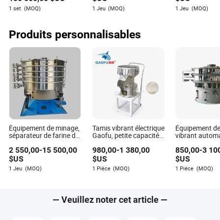
de maïs
mobile, épices,
1 set
(MOQ)
1 Jeu
(MOQ)
1 Jeu
(MOQ)
coût de la mac
concassage
Produits personnalisables
Équipement de minage,
Tamis vibrant électrique
Équipement de
séparateur de farine de
Gaofu, petite capacité,
vibrant autom
maïs, tamisage, écran
machine de tamisage
ultrasons pers
2 550,00
-
15 500,00
980,00
-
1 380,00
850,00
-
3 10
vibrant, machine de
ronde
pour le sable de
tamisage vibrant pour
le métal en po
$US
$US
$US
aliments, particules,
machine à écr
1 Jeu
(MOQ)
1 Pièce
(MOQ)
1 Pièce
(MOQ)
machine de tamisage
vibrant circula
pour sable de silice,
poudre, particules
— Veuillez noter cet article —