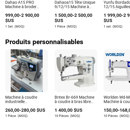
Ces contrôles incluent souvent une inspection
Dahao A15 PRO
Dahaoa15 Tête Unique
Yunfu Bordado
Machine à broder
9/12/15 Machine à
12/15 Aiguille
approfondie des composants de la machine et un
automatique à tête
Broder Informatique
Nouvelles pou
calibrage de ses réglages, garantissant un
999,00
-
2 900,00
1 500,00
-
2 500,00
1 999,00
-
2 
unique pour ordinateur
Automatique à Aiguille
Entreprise de
fonctionnement optimal.
et t-shirt
pour Chapeaux et
Vêtements
$US
$US
$US
Vêtements
Personnalisés
1 Set
(MOQ)
1 Pièce
(MOQ)
1 set
(MOQ)
à Broder Info
En mettant en œuvre un plan de maintenance complet, les
entreprises peuvent maximiser la durée de vie et
Produits personnalisables
l'efficacité de leur machine à coudre pour matelas,
protégeant ainsi leur investissement et maintenant un
rythme constant dans leur ligne de production. Cette
approche proactive de la maintenance réduit non
seulement le risque de défaillance inattendue de
l'équipement, mais contribue également à améliorer la
qualité et la cohérence des produits finis.
Comment les machines à coudre pour
matelas servent l'industrie de la
Machine à coudre
Britex Br-669 Machine
Worlden Wd-M
industrielle
à coudre à bras libre
Machine à cou
tapisserie
informatisée avancée
pour des travaux lourds
industrielle à 
260,00
-
280,00
$US
1 400,00
$US
150,00
-
168,
avec fonction de coupe
de haute qualité
à entraînement
de fil automatique
neuve et d'occ
L'application principale des machines à coudre pour
1 Pièce
(MOQ)
10 Pièces
(MOQ)
10 Pièces
(MOQ)
matelas se situe dans les industries du mobilier et de la
literie. Cependant, leur polyvalence s'étend à des produits