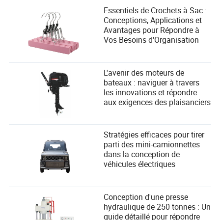
après chaque production importante ou au moins
Essentiels de Crochets à Sac :
trimestriellement, pour garantir des performances
Conceptions, Applications et
optimales et une longévité.
Avantages pour Répondre à
Vos Besoins d'Organisation
Q : Y a-t-il des préoccupations de sécurité lors de
l'utilisation d'une machine à coudre pour matelas ?
R : Assurez-vous de manipuler et d'entretenir correctement,
L'avenir des moteurs de
et respectez toujours les consignes de sécurité fournies
bateaux : naviguer à travers
par le fabricant. Un équipement de protection peut être
les innovations et répondre
nécessaire pour certaines opérations.
aux exigences des plaisanciers
Stratégies efficaces pour tirer
parti des mini-camionnettes
dans la conception de
véhicules électriques
Kyler Hawkins
Auteur
Conception d'une presse
Kyler Hawkins est un rédacteur d'articles chevronné
hydraulique de 250 tonnes : Un
avec une expertise approfondie dans le secteur de la
guide détaillé pour répondre