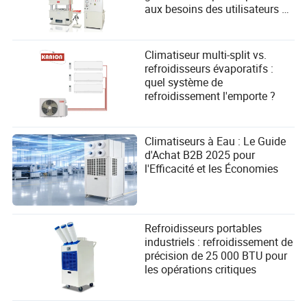
fabrication et de la machinerie. Fort de plusieurs
aux besoins des utilisateurs et
années d'expérience, Kyler est devenu une autorité
améliorer les performances
incontournable sur les complexités de
l'approvisionnement international dans son industrie,
Climatiseur multi-split vs.
offrant des analyses perspicaces sur les tarifs, la
refroidisseurs évaporatifs :
logistique et les taux de change qui impactent la
quel système de
chaîne d'approvisionnement mondiale.
refroidissement l'emporte ?
Climatiseurs à Eau : Le Guide
d'Achat B2B 2025 pour
l'Efficacité et les Économies
Refroidisseurs portables
industriels : refroidissement de
précision de 25 000 BTU pour
les opérations critiques