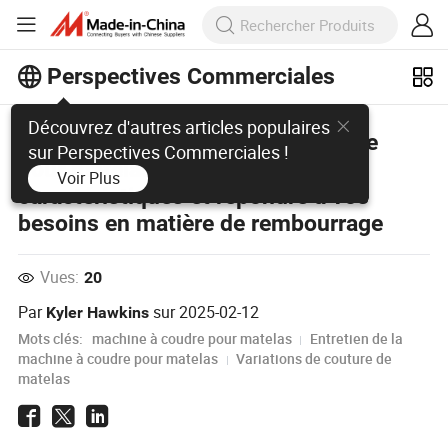
Perspectives Commerciales
Découvrez d'autres articles populaires
Qu'est-ce qu'une machine à coudre
sur Perspectives Commerciales !
pour matelas ? Comprendre ses
Voir Plus
caractéristiques et répondre à vos
besoins en matière de rembourrage
Vues:
20
Par
sur
2025-02-12
Kyler Hawkins
Mots clés:
machine à coudre pour matelas
Entretien de la
machine à coudre pour matelas
Variations de couture de
matelas