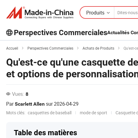
Produits
Perspectives Commerciales
Actualités C
Découvrez d'autres articles populaires
Accueil
Perspectives Commerciales
Achats de Produits
Qu'est-ce
sur Perspectives Commerciales !
Qu'est-ce qu'une casquette de 
Voir Plus
et options de personnalisatio
Vues:
8
Par
sur
2026-04-29
Scarlett Allen
Mots clés:
casquettes de baseball
mode de sport
Casquette d
Table des matières