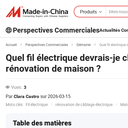
Produits
Perspectives Commerciales
Actualités C
Découvrez d'autres articles populaires
sur Perspectives Commerciales !
Accueil
Perspectives Commerciales
Démarrer
Quel fil électrique
Quel fil électrique devrais-je 
rénovation de maison ?
Vues:
3
Par
sur
2026-03-15
Clara Castro
Mots clés:
Fil électrique
rénovation de câblage électrique
Maté
Table des matières