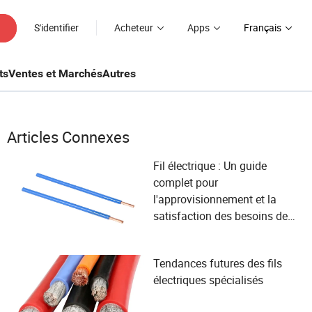
S'identifier
Acheteur
Apps
Français
ts
Ventes et Marchés
Autres
Articles Connexes
Fil électrique : Un guide
complet pour
l'approvisionnement et la
satisfaction des besoins des
utilisateurs dans l'industrie
des câbles et des fils
Tendances futures des fils
électriques spécialisés