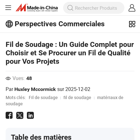
Perspectives Commerciales
Découvrez d'autres articles populaires
Fil de Soudage : Un Guide Complet pour
sur Perspectives Commerciales !
Voir Plus
Choisir et Se Procurer un Fil de Qualité
pour Vos Projets
Vues:
48
Par
sur
2025-12-02
Huxley Mccormick
Mots clés:
Fil de soudage
fil de soudage
matériaux de
soudage
Table des matières