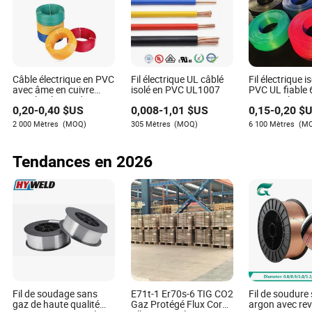
FAQs
Q : Comment savoir quel fil de soudage est adapté à
mon projet ?
R : Commencez par considérer votre matériau de base, le
Câble électrique en PVC
Fil électrique UL câblé
Fil électrique i
type de processus de soudage que vous utilisez et les
avec âme en cuivre
isolé en PVC UL1007
PVC UL fiable
pour l'isolation des
1015 rouleau
facteurs environnementaux auxquels la soudure finie sera
0,20
-
0,40
$US
0,008
-
1,01
$US
0,15
-
0,20
$U
bâtiments, fil électrique
confrontée.
flexible
2 000 Mètres
(MOQ)
305 Mètres
(MOQ)
6 100 Mètres
(M
Q : Le fil de soudage peut-il être réutilisé ?
Tendances en 2026
R : Non, une fois le fil de soudage utilisé, il ne peut pas être
réutilisé. Assurez-vous de calculer avec précision les
besoins de votre projet pour éviter le gaspillage.
Q : Comment le fil de soudage doit-il être stocké ?
R : Stockez le fil de soudage dans un environnement sec
et contrôlé pour éviter l'absorption d'humidité, ce qui peut
entraîner de la rouille et des défauts de soudure.
Fil de soudage sans
E71t-1 Er70s-6 TIG CO2
Fil de soudure 
gaz de haute qualité
Gaz Protégé Flux Cored
argon avec re