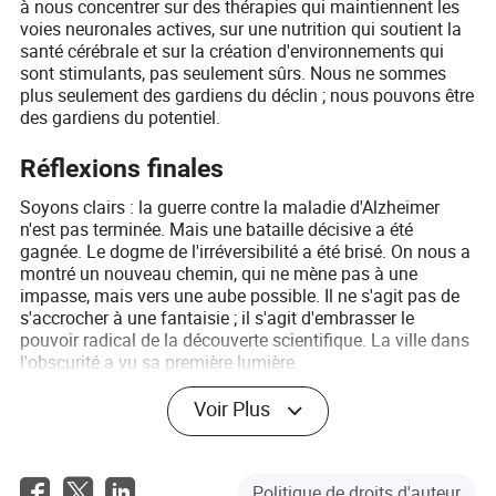
à nous concentrer sur des thérapies qui maintiennent les
voies neuronales actives, sur une nutrition qui soutient la
santé cérébrale et sur la création d'environnements qui
sont stimulants, pas seulement sûrs. Nous ne sommes
plus seulement des gardiens du déclin ; nous pouvons être
des gardiens du potentiel.
Réflexions finales
Soyons clairs : la guerre contre la maladie d'Alzheimer
n'est pas terminée. Mais une bataille décisive a été
gagnée. Le dogme de l'irréversibilité a été brisé. On nous a
montré un nouveau chemin, qui ne mène pas à une
impasse, mais vers une aube possible. Il ne s'agit pas de
s'accrocher à une fantaisie ; il s'agit d'embrasser le
pouvoir radical de la découverte scientifique. La ville dans
l'obscurité a vu sa première lumière.
Que signifie cette nouvelle vague d'espoir pour vous et
Voir Plus
votre famille ? Nous serions ravis de connaître vos
réflexions dans les commentaires ci-dessous !
Politique de droits d'auteur