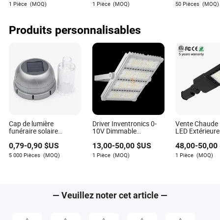
Plafond Linéaire
spot flood downlight
Luminaire de 
1 Pièce
(MOQ)
1 Pièce
(MOQ)
50 Pièces
(MOQ)
Atticus Buck est un écrivain chevronné dans l'industrie
Encastré Modulaire Dali
de l'éclairage, spécialisé dans l'évaluation des
Aimant Luminaire
Linéaire LED Sur Rail
politiques de retour des fournisseurs. Avec un sens
Produits personnalisables
Magnétique
aigu du détail et une passion pour aider les
consommateurs à prendre des décisions éclairées,
Atticus fournit des analyses et des perspectives
précieuses dans le domaine des produits d'éclairage.
Cap de lumière
Driver Inventronics 0-
Vente Chaude
funéraire solaire
10V Dimmable
LED Extérieure
écologique pour bougie
Extérieur IP65 200W
5years Garant
0,79
-
0,90
$US
13,00
-
50,00
$US
48,00
-
50,00
Znicz européenne
Lumière LED Flood
Éclairage de 
pour Éclairage de
5 000 Pièces
(MOQ)
1 Pièce
(MOQ)
1 Pièce
(MOQ)
Tunnel AC 90V 120V
230V 277V 305V
Tension de Travail
— Veuillez noter cet article —