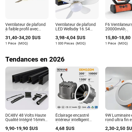
Les LED offrent une meilleure qualité de
les routes ?
lumière et une illumination instantanée, améliorant
la visibilité pour les conducteurs et réduisant le
risque d'accidents.
Ventilateur de plafond
Ventilateur de plafond
F6 Ventilateur
Les systèmes LED peuvent-ils être personnalisés
à faible profil avec
LED Wellsdiy 16.54
20000mAh
Oui, l'éclairage
pour différents besoins routiers ?
lumière et
pouces avec
Rechargeables
31,40
-
34,20
$US
3,98
-
4,04
$US
15,80
-
18,80
télécommande, pale en
télécommande lampe
Camping Extér
LED peut être adapté à divers environnements et
contreplaqué à contrôle
intérieure
Ventilateur de
1 Pièce
(MOQ)
1 000 Pièces
(MOQ)
1 Pièce
(MOQ)
exigences d'éclairage, ce qui les rend polyvalents
intelligent
avec Lumière
pour différents contextes.
Que faut-il considérer lors du choix d'un système
Tendances en 2026
Considérez le budget,
d'éclairage pour les routes ?
l'efficacité énergétique, les exigences spécifiques de
la route et les impacts environnementaux potentiels.
Atticus Buck
DC48V 48 Volts Haute
Éclairage encastré
9W Luminaire 
Qualité Intégré 16mm
intérieur intelligent
rond ultra fin 
Auteur
38mm Rail Magnétique
dimmable Ra>90 7-30W
aluminium mou
9,90
-
19,90
$US
4,68
$US
2,30
-
2,50
$U
Linéaire Sans Bord
220V LED COB/SMD
pression 85-2