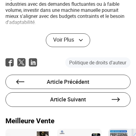
industries avec des demandes fluctuantes ou à faible
volume, investir dans une machine manuelle pourrait
mieux s'aligner avec des budgets contraints et le besoin
d'adaptabilité.
Inversement, si vos besoins de production sont élevés et
Voir Plus
constants, une machine automatique pourrait présenter
une valeur au fil du temps grâce à une production accrue
et à une réduction des coûts de main-d'œuvre. Il est
également crucial de considérer le coût de la formation du
Politique de droits d'auteur
personnel d'exploitation et le besoin potentiel de support
technique lors de la décision sur des systèmes
automatiques plus avancés.
Article Précédent
Conclusion
Article Suivant
La sélection de la machine de bobinage de moteur
appropriée est une décision stratégique qui influence
l'efficacité de la production et la qualité du produit. En
pesant les avantages et les inconvénients des options
Meilleure Vente
manuelles et automatiques dans le contexte des besoins
uniques de fabrication, les entreprises peuvent aligner