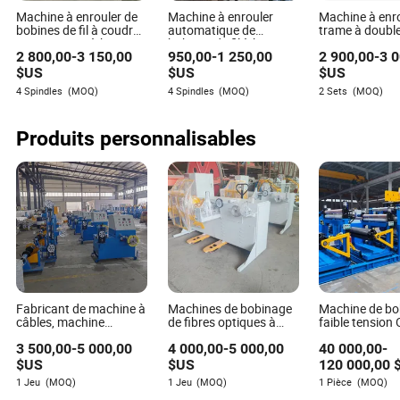
être mieux adaptées aux opérations à plus petite échelle
Machine à enrouler de
Machine à enrouler
Machine à enro
ou aux projets avec des spécifications uniques et
bobines de fil à coudre
automatique de
trame à doubl
variables.
automatique à haute
bobines de fil à haute
automatique, 
2 800,00
-
3 150,00
950,00
-
1 250,00
2 900,00
-
3 
vitesse et précision,
efficacité, réenrouleur,
à fil de trame
vente en gros (KC522A)
moteur servo, contrôle
$US
$US
$US
Q : Existe-t-il des différences de coût notables entre les
intelligent (Kc212A)
4 Spindles
(MOQ)
4 Spindles
(MOQ)
2 Sets
(MOQ)
types de machines ?
R : Oui, les machines manuelles ont généralement un coût
Produits personnalisables
initial plus bas, tandis que les machines automatiques,
bien que plus chères au départ, peuvent offrir des
économies de coûts grâce à l'efficacité et à la réduction
des coûts de main-d'œuvre dans les opérations à grande
échelle.
Q : Quel type de formation est requis pour l'utilisation
des machines de bobinage automatiques ?
R : Les opérateurs peuvent nécessiter une formation
Fabricant de machine à
Machines de bobinage
Machine de bo
spécialisée pour gérer la programmation et la
câbles, machine
de fibres optiques à
faible tension
automatique de
haute vitesse et à coût
pour transfor
maintenance des machines de bobinage automatiques, ce
3 500,00
-
5 000,00
4 000,00
-
5 000,00
40 000,00
-
bobinage de moteur
efficace
qui en fait un investissement plus technique par rapport à
électrique pour
$US
$US
120 000,00
leurs homologues manuels.
l'emballage de bobines
1 Jeu
(MOQ)
1 Jeu
(MOQ)
1 Pièce
(MOQ)
de câbles