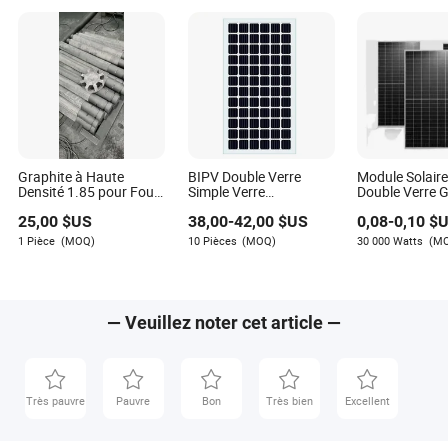
Étape de la chaîne
Part de marché
d'approvisionnement
approximative de la Chine
>75%
Polysilicium
>97%
Wafer
>80%
Cellules
>75%
Modules
Graphite à Haute
BIPV Double Verre
Module Solaire
Densité 1.85 pour Four
Simple Verre
Double Verre 
à Polysilicium
Optional24V 230W
Puissance 53
Cette domination a été construite grâce à des décennies
25,00
$US
38,00
-
42,00
$US
0,08
-
0,10
$U
240W 250W 260W
540W 545W 5
de politique industrielle déterminée. Mais ce succès même
270W Module Solaire
Cellule Semi-So
1 Pièce
(MOQ)
10 Pièces
(MOQ)
30 000 Watts
(M
Transparent pour
pour Système 
a également concentré le goulot d'étranglement en amont
Alimentation Électrique
avec Batterie S
dans ses frontières, rendant le monde entier dépendant de
de Serre
Ans de Garant
sa production de polysilicium. Lorsque des politiques
nationales comme l'objectif "double carbone" ont stimulé
— Veuillez noter cet article —
une demande interne massive, la pression mondiale s'est
intensifiée. La machine que la Chine a construite pour
alimenter la transition solaire mondiale contrôle
également son accélérateur.
Très pauvre
Pauvre
Bon
Très bien
Excellent
La course désespérée de l'Europe pour l'indépendance
énergétique