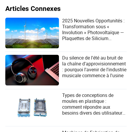
Articles Connexes
Pour l'Europe, la poussée vers le solaire est existentielle.
Avec une dépendance extrême aux combustibles fossiles
importés, en particulier le gaz naturel, l'énergie
2025 Nouvelles Opportunités :
renouvelable est la seule voie viable vers l'autonomie
Transformation sous «
stratégique. Des politiques comme le plan REPowerEU, qui
Involution » Photovoltaïque —
vise à installer une capacité solaire colossale de 600 GW
Plaquettes de Silicium
d'ici 2030, ne concernent pas seulement le climat ; elles
Amincies à 110μm, Modules
concernent la sécurité nationale.
Tombant en Dessous de la
Ligne de Coût
Du silence de l'été au bruit de
Cela a créé une demande frénétique, presque désespérée,
la chaîne d'approvisionnement
pour les panneaux solaires. Les nations européennes, en
: pourquoi l'avenir de l'industrie
particulier l'Allemagne et l'Espagne, ont déployé un
musicale commence à l'usine
mélange de tarifs de rachat (FIT), d'incitations fiscales et
de quotas d'énergie renouvelable. Cependant, cette
poussée de la demande induite par la politique se heurte
Types de conceptions de
directement au mur de la chaîne d'approvisionnement
moules en plastique :
asiatique. L'Europe est un consommateur massif mais un
comment répondre aux
producteur mineur. Ses besoins politiques urgents ne font
besoins divers des utilisateurs
que renforcer le pouvoir de fixation des prix des
dans la fabrication ?
fournisseurs de matériaux en amont, créant un cycle
frustrant où ses propres politiques peuvent contribuer à
l'augmentation des coûts du matériel.