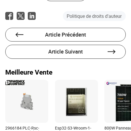
toute sa passion, était annulé par un seul maillon brisé
bien en amont de la chaîne d'approvisionnement. C'est le
sale secret de l'industrie.
industrie photovoltaïque
Politique de droits d'auteur
: sa fondation d'innovation est érodée par une
mondiale
crise de consolidation des matières premières.
Article Précédent
Article Suivant
Meilleure Vente
Pourquoi la politique énergétique
mondiale est à la fois un catalyseur et
2966184 PLC-Rsc-
Esp32-S3-Wroom-1-
800W Pannea
une cage