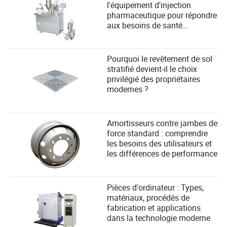
l'équipement d'injection
la dépendance fondamentale à la chaîne
pharmaceutique pour répondre
d'approvisionnement mondiale. Au lieu de favoriser une
aux besoins de santé
industrie nationale robuste, elles ont souvent simplement
modernes ?
redistribué la production vers les pays d'Asie du Sud-Est,
ajoutant une autre couche de complexité logistique sans
Pourquoi le revêtement de sol
aborder le problème de fond : l'étranglement en amont des
stratifié devient-il le choix
matières premières.
privilégié des propriétaires
modernes ?
Amortisseurs contre jambes de
force standard : comprendre
les besoins des utilisateurs et
les différences de performance
Pièces d'ordinateur : Types,
matériaux, procédés de
fabrication et applications
dans la technologie moderne
Briser les chaînes : Trouver le profit