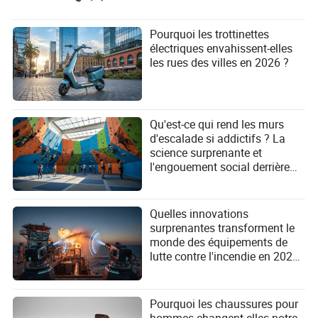
dans la nouvelle économie solaire
Pourquoi les trottinettes
La situation actuelle est insoutenable. Une industrie ne
électriques envahissent-elles
peut prospérer lorsque ses secteurs les plus innovants et
les rues des villes en 2026 ?
orientés vers le client sont systématiquement vidés de leur
capital. La pression monte, et elle forcera une
restructuration fondamentale de l'
industrie
. Cette crise est également une
photovoltaïque mondiale
Qu'est-ce qui rend les murs
opportunité massive pour les investisseurs, les
d'escalade si addictifs ? La
innovateurs et les décideurs politiques suffisamment
science surprenante et
intelligents pour voir où l'industrie se dirige ensuite.
l'engouement social derrière
cette folie mondiale !
La guerre à venir contre la suprématie du silicium
La solution ultime au goulot d'étranglement du
Quelles innovations
polysilicium est de rendre le polysilicium moins important.
surprenantes transforment le
Pendant des décennies, le silicium a été le roi incontesté
monde des équipements de
du photovoltaïque. Mais son règne n'est pas garanti pour
lutte contre l'incendie en 2026
durer éternellement. Une nouvelle génération de
?
technologies émerge qui pourrait bouleverser la structure
actuelle du marché.
Pourquoi les chaussures pour
Les innovations dans les technologies à couches minces