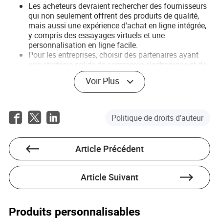
Les acheteurs devraient rechercher des fournisseurs
qui non seulement offrent des produits de qualité,
mais aussi une expérience d'achat en ligne intégrée,
y compris des essayages virtuels et une
personnalisation en ligne facile.
Pour les entreprises, choisir des partenaires ayant
une stratégie solide de commerce électronique et de
marketing digital peut aider à augmenter l'exposition
Voir Plus
de la marque et les ventes sur les marchés
mondiaux.
4. Recommandations d'Équipement et
Politique de droits d'auteur
de Maintenance pour la Fabrication de
Perruques
Article Précédent
À mesure que l'industrie de la perruque se développe,
l'importance des équipements de fabrication avancés
Article Suivant
augmente également. Que ce soit pour des perruques
faites à la main ou à la machine, la qualité de
l'équipement de production a un impact direct sur le
produit final. Un entretien approprié de l'équipement de
Produits personnalisables
fabrication est crucial pour garantir une qualité de produit