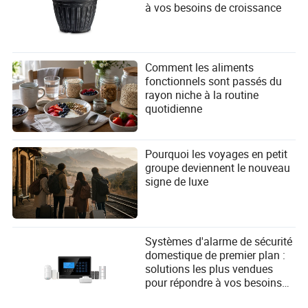
à vos besoins de croissance
s'approvisionner en perruques fabriquées à partir de
matériaux durables, tels que des fibres
biodégradables ou des cheveux humains issus de
sources éthiques.
Assurez-vous que votre chaîne d'approvisionnement
Comment les aliments
respecte les normes environnementales et promeut
fonctionnels sont passés du
la durabilité, car cela peut devenir un argument de
rayon niche à la routine
vente clé pour les clients.
quotidienne
6. Conclusion : Renforcer Votre
Avantage Concurrentiel sur le Marché
Pourquoi les voyages en petit
groupe deviennent le nouveau
Évolutif de la Perruque
signe de luxe
En restant informées des tendances clés, des avancées
technologiques et des préférences changeantes des
consommateurs, les entreprises de l'industrie de la
perruque peuvent améliorer leur compétitivité et offrir des
Systèmes d'alarme de sécurité
produits qui répondent aux demandes évolutives des
domestique de premier plan :
clients. Que vous vous approvisionniez en perruques ou
solutions les plus vendues
que vous les fabriquiez, vous concentrer sur la qualité des
pour répondre à vos besoins
matériaux, adopter les technologies numériques et
en matière de sécurité
prioriser la durabilité sera essentiel pour réussir sur le