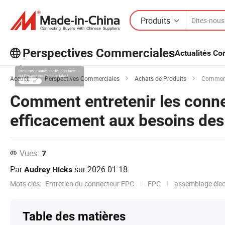
Produits
Perspectives Commerciales
Actualités C
Découvrez d'autres articles populaires
Accueil
Perspectives Commerciales
Achats de Produits
Comment en
sur Perspectives Commerciales !
Comment entretenir les conn
Voir Plus
efficacement aux besoins des 
Vues:
7
Par
sur
2026-01-18
Audrey Hicks
Mots clés:
Entretien du connecteur FPC
FPC
assemblage élec
Table des matières