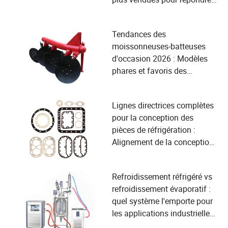
vos besoins en matière de
sécurité
Tendances des
moissonneuses-batteuses
d'occasion 2026 : Modèles
phares et favoris des
agriculteurs
Lignes directrices complètes
pour la conception des
pièces de réfrigération :
Alignement de la conception
des produits avec les besoins
des utilisateurs dans
Refroidissement réfrigéré vs
l'industrie des compresseurs
refroidissement évaporatif :
quel système l'emporte pour
les applications industrielles
?