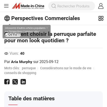
Perspectives Commerciales
Découvrez d'autres articles populaires
Comment choisir la perruque parfaite
sur Perspectives Commerciales !
pour mon look quotidien ?
Voir Plus
Vues:
40
Par
sur
2025-09-12
Aria Murphy
Mots clés:
perruque
Considérations sur le mode de vie
conseils de shopping
Table des matières