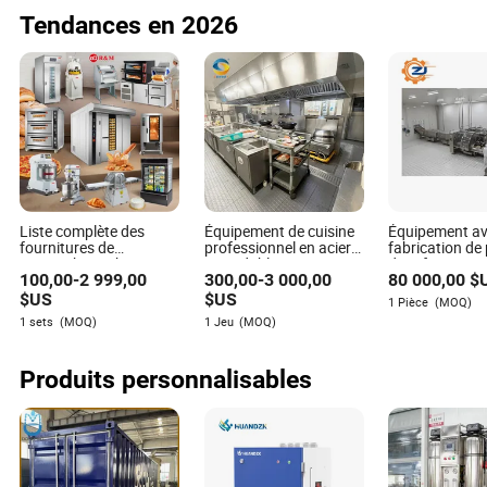
banquet, mariage
pulvérisation 
Tendances en 2026
Liste complète des
Équipement de cuisine
Équipement a
fournitures de
professionnel en acier
fabrication de
Guangzhou, Chine, prix
inoxydable pour
d'œuf pour us
100,00
-
2 999,00
300,00
-
3 000,00
80 000,00
$
CE, machine
l'industrie hôtelière et la
industriel
automatique
restauration
$US
$US
1 Pièce
(MOQ)
industrielle de cuisson,
1 sets
(MOQ)
1 Jeu
(MOQ)
mini four à pain
commercial,
équipement de
Produits personnalisables
boulangerie à vendre,
machinerie