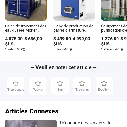
Usine de traitement des
Ligne de production de
Équipement d
eaux usées Mbr en
barres d'armature
purification d'
acier inoxydable
Équipement industriel
intégré industr
4 875,00
-
8 656,00
3 499,00
-
4 999,00
1 376,50
-
8 
portable Équipement de
automatique Machine
équipement d
traitement des eaux
de soudage par points
traitement d'e
$US
$US
$US
usées industrielles pour
Équipement de
portable par 
1 sets
(MOQ)
1 Jeu
(MOQ)
1 Pièce
(MOQ)
les industries agricoles
soudage
inverse
— Veuillez noter cet article —
Très pauvre
Pauvre
Bon
Très bien
Excellent
Articles Connexes
Décodage des services de