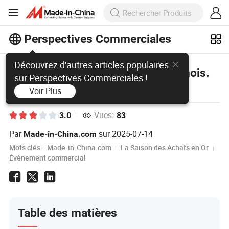
Perspectives Commerciales
Découvrez d'autres articles populaires
La Saison des Achats en Or : Un mois.
sur Perspectives Commerciales !
Des possibilités infinies.
Voir Plus
Vues:
3.0
83
Par
sur
2025-07-14
Made-in-China.com
Mots clés:
Made-in-China.com
La Saison des Achats en Or
Événement commercial
Table des matières