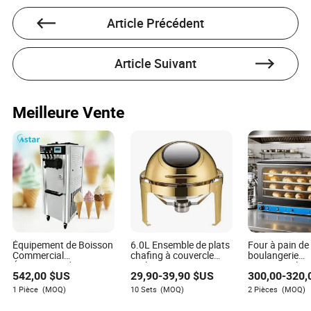
fournir des services complets pour promouvoir le
commerce international entre les deux parties.
Article Précédent
Article Suivant
Meilleure Vente
Équipement de Boisson
6.0L Ensemble de plats
Four à pain de
Commercial
chafing à couvercle
boulangerie
Équipement de
roulant en acier
commercial 4 
542,00
$US
29,90
-
39,90
$US
300,00
-
320,
Restauration 3 Saveurs
inoxydable, équipement
four électrique
Machine à Glace Souple
de restauration pour
convection four
1 Pièce
(MOQ)
10 Sets
(MOQ)
2 Pièces
(MOQ)
buffet, réchaud pour
chaud équipe
nourriture pour fête,
boulangerie a