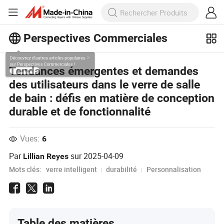
Perspectives Commerciales
Découvrez d'autres articles populaires
Tendances émergentes et demandes
sur Perspectives Commerciales !
des utilisateurs dans le verre de salle
Voir Plus
de bain : défis en matière de conception
durable et de fonctionnalité
Vues:
6
Par
sur
2025-04-09
Lillian Reyes
Mots clés:
verre intelligent
durabilité
Personnalisation
Table des matières