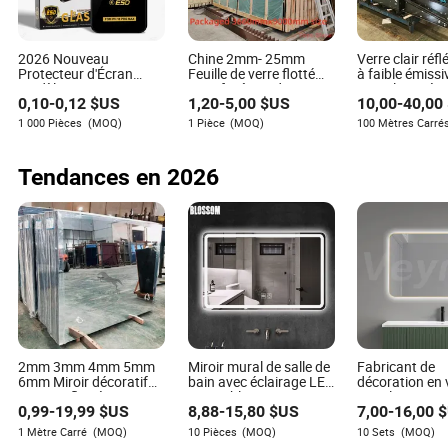
goût, ce qui augmente la satisfaction et élève l'espace
esthétiquement.
2026 Nouveau
Chine 2mm- 25mm
Verre clair réf
Comment le verre à faible émissivité contribue-t-il à
Protecteur d'Écran
Feuille de verre flotté
à faible émissi
Modèle en Verre
pour fenêtres de
Verre laminé/ 
l'efficacité énergétique dans les salles de bains ?
0,10
-
0,12
$US
1,20
-
5,00
$US
10,00
-
40,00
Trempé Accessoires de
bâtiment à
isolant à doubl
Téléphone à Vendre
transparence claire
vitrage à faibl
1 000 Pièces
(MOQ)
1 Pièce
(MOQ)
100 Mètres Carré
Le verre à faible émissivité réduit le transfert de chaleur,
pour Mobile Cellulaire
émissivité/ Ve
aidant à maintenir des températures constantes à
Accessoires
trempé/ Verre
construction/ 
l'intérieur d'une salle de bains. Cette propriété réduit le
Tendances en 2026
fenêtre Fabric
besoin de chauffage ou de refroidissement, économisant
ainsi de l'énergie et réduisant les coûts des services
publics, ce qui profite à la fois à l'environnement et au
portefeuille du consommateur.
2mm 3mm 4mm 5mm
Miroir mural de salle de
Fabricant de
6mm Miroir décoratif
bain avec éclairage LED
décoration en 
Lillian Reyes
en verre flotté
et meuble en verre
pour la maison
Auteur
0,99
-
19,99
$US
8,88
-
15,80
$US
7,00
-
16,00
$
doublement traité, en
intelligent
mobilier, sanita
aluminium argenté clair
miroir décorati
1 Mètre Carré
(MOQ)
10 Pièces
(MOQ)
10 Sets
(MOQ)
et chaud, décoratif et
rectangulaire 