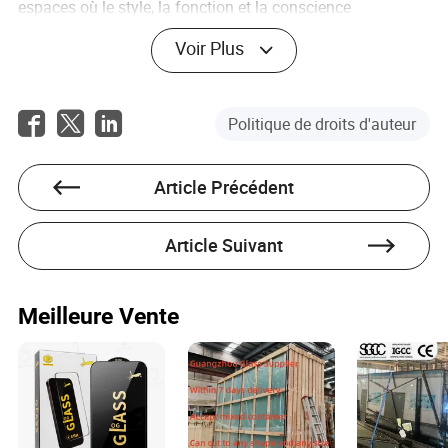
espaces où le style, la fonction et la conscience
écologique coexistent harmonieusement.
Voir Plus
FAQ
Qu'est-ce que le verre intelligent et pourquoi est-il
Politique de droits d'auteur
important pour les salles de bains ?
Le verre intelligent est un type de verre qui peut modifier
Article Précédent
ses propriétés de transmission de la lumière en fonction
des changements environnementaux ou des commandes
de l'utilisateur. Dans les salles de bains, cette technologie
Article Suivant
est importante car elle offre intimité et contrôle de la
lumière tout en minimisant la consommation d'énergie,
améliorant ainsi à la fois la commodité et la durabilité.
Meilleure Vente
Pourquoi y a-t-il une demande croissante pour le verre
de salle de bains personnalisé ?
Les consommateurs d'aujourd'hui désirent des
expériences uniques et personnalisées dans leurs espaces
de vie. Le verre de salle de bains personnalisable leur
permet d'adapter les designs et les fonctionnalités à leur