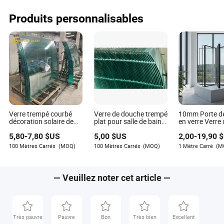
Lillian Reyes est une auteure chevronnée avec une
sécurisé, sans cadre
haut-parleur B
miroir mural in
expertise approfondie dans l'industrie de l'architecture
Produits personnalisables
pour salle de 
et des matériaux décoratifs. Elle a consacré sa carrière
lumière LED
à comprendre et à prévoir les tendances évolutives de
ce secteur, fournissant des informations précieuses
sur sa trajectoire future.
Verre trempé courbé
Verre de douche trempé
10mm Porte d
décoration solaire de
plat pour salle de bain
en verre Verre 
bâtiment polyvalente
avec trou de perçage,
de bain Verre 
5,80
-
7,80
$US
5,00
$US
2,00
-
19,90
$
salles de bains haute
poli plat
qualité
100 Mètres Carrés
(MOQ)
100 Mètres Carrés
(MOQ)
1 Mètre Carré
(M
— Veuillez noter cet article —
Très pauvre
Pauvre
Bon
Très bien
Excellent