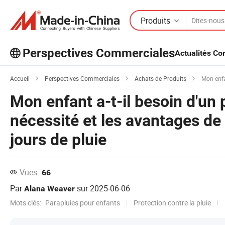
Produits
Perspectives Commerciales
Actualités C
Découvrez d'autres articles populaires
Accueil
Perspectives Commerciales
Achats de Produits
Mon enfant a-t
sur Perspectives Commerciales !
Voir Plus
Mon enfant a-t-il besoin d'un
nécessité et les avantages de 
jours de pluie
Vues:
66
Par
sur
2025-06-06
Alana Weaver
Mots clés:
Parapluies pour enfants
Protection contre la pluie