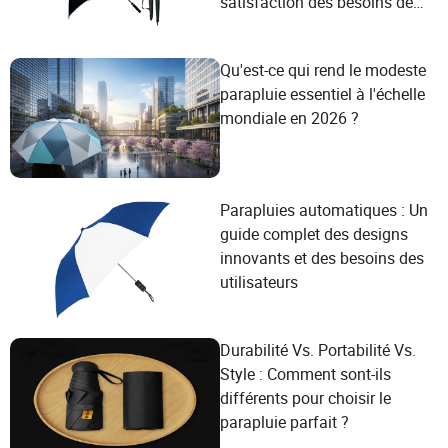
satisfaction des besoins des
utilisateurs en solutions de
protection contre la pluie sur
Qu'est-ce qui rend le modeste
mesure
parapluie essentiel à l'échelle
mondiale en 2026 ?
Parapluies automatiques : Un
guide complet des designs
innovants et des besoins des
utilisateurs
Durabilité Vs. Portabilité Vs.
Style : Comment sont-ils
différents pour choisir le
parapluie parfait ?