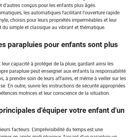
et d'autres conçus pour les enfants plus âgés.
atiques, les automatiques facilitant l'ouverture rapide
nyle, choisis pour leurs propriétés imperméables et leur
nt du simple et classique au vibrant et thématique.
es parapluies pour enfants sont plus
eur capacité à protéger de la pluie, gardant ainsi les
propre parapluie peut enseigner aux enfants la responsabilité
, à prendre soin de leurs affaires, et même à veiller sur les
se. En outre, suivre les instructions de sécurité appropriées
pétences motrices et leur conscience de la situation.
principales d'équiper votre enfant d'un
ieurs facteurs. L'imprévisibilité du temps est une
former en après-midi pluvieux, faisant d'un parapluie un