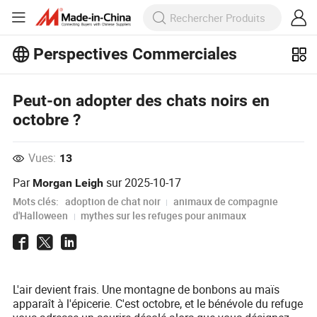
Perspectives Commerciales
Découvrez d'autres articles populaires
Peut-on adopter des chats noirs en
sur Perspectives Commerciales !
Voir Plus
octobre ?
Vues:
13
Par
sur
2025-10-17
Morgan Leigh
Mots clés:
adoption de chat noir
animaux de compagnie
d'Halloween
mythes sur les refuges pour animaux
L'air devient frais. Une montagne de bonbons au maïs
apparaît à l'épicerie. C'est octobre, et le bénévole du refuge