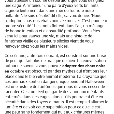
vous adresse un sourire désolé alors que vous désignez
une cage. À l'intérieur, une paire d'yeux verts brillants
clignote lentement dans une mer de fourrure noire
brillante. "Je suis désolé," dit-elle, sa voix douce, "Nous
n'adoptons pas nos chats noirs ce mois-ci. C'est pour leur
propre sécurité." Les mots flottent dans l'air, un mélange
de bonne intention et d'absurdité profonde. Vous êtes
venu ici pour sauver une vie, mais une histoire de
fantômes vieille de plusieurs siècles vient de vous
renvoyer chez vous les mains vides.
Ce scénario, autrefois courant, est construit sur une base
de peur qui fait plus de mal que de bien. La conversation
autour de savoir si vous pouvez
adopter des chats noirs
est obscurci par des mythes qui n'ont pas leur
en octobre
place dans le bien-être animal moderne. La croyance que
ces animaux sont en danger unique pendant Halloween
est une histoire de fantômes que nous devons cesser de
raconter. C'est un récit qui garde des animaux méritants
enfermés dans des cages alors qu'ils pourraient être en
sécurité dans des foyers aimants. Il est temps d'allumer la
lumière et de voir cette superstition pour ce qu'elle est :
une peur sans fondement qui nuit aux créatures mêmes